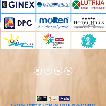
SVA PRAVA ZADRŽANA © 2016 - 2019 KSBIH | WWW.BASKET.BA