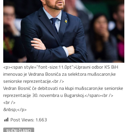
<p><span style="font-size:11.0pt">Upravni odbor KS BiH
imenovao je Vedrana Bosnića za selektora mu&scaron;ke
seniorske reprezentacije.<br />
Vedran Bosnić će debitovati na klupi mu&scaron;ke seniorske
reprezentacije 30. novembra u Bugarskoj.</span><br />
<br />
&nbsp;</p>
Post Views:
1.663
SLIČNI ČLANCI