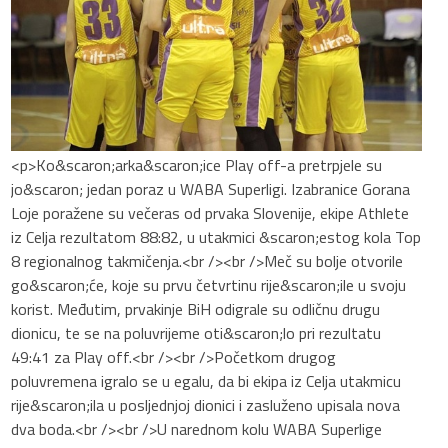
<p>Ko&scaron;arka&scaron;ice Play off-a pretrpjele su
jo&scaron; jedan poraz u WABA Superligi. Izabranice Gorana
Loje poražene su večeras od prvaka Slovenije, ekipe Athlete
iz Celja rezultatom 88:82, u utakmici &scaron;estog kola Top
8 regionalnog takmičenja.<br /><br />Meč su bolje otvorile
go&scaron;će, koje su prvu četvrtinu rije&scaron;ile u svoju
korist. Međutim, prvakinje BiH odigrale su odličnu drugu
dionicu, te se na poluvrijeme oti&scaron;lo pri rezultatu
49:41 za Play off.<br /><br />Početkom drugog
poluvremena igralo se u egalu, da bi ekipa iz Celja utakmicu
rije&scaron;ila u posljednjoj dionici i zasluženo upisala nova
dva boda.<br /><br />U narednom kolu WABA Superlige