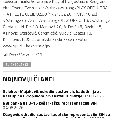
ko&scaron;arka&scaron;ice Play off-a gostuju u Beogradu
ekipi Crvene Zvezde.<br /><br /><strong>PLAY OFF ULTRA
– ATHLETE CELJE 82:88 (17:21, 32:20, 17:19, 16:28)
</strong><br /><br /><strong>PLAY OFF ULTRA:</strong>
Čorda 11, N. Delić 8, Marković 20, A. Delić 15, Džebo 15,
Azinović, Starčević, Čeremidžić, Vujović, Ceazer 13,
Kulenović, Pa&scaron;ić.<br /><br /><em>Foto:
www.sport1.ba</em></p>
Post Views:
1.738
SLIČNI ČLANCI
NAJNOVIJI ČLANCI
Selektor Mujaković odredio sastav bh. kadetkinja za
nastup na Evropskom prvenstvu B divizije
07.08.2026.
BBI banka uz U-16 košarkašku reprezentaciju BiH
04.08.2026.
Ožegović odredio sastav kadetske reprezentacije BiH za