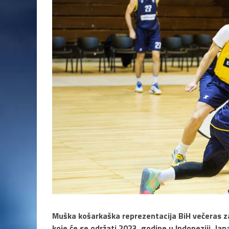
Muška košarkaška reprezentacija BiH večeras za
koje će se održati 2023. godine u Indoneziji, Japa