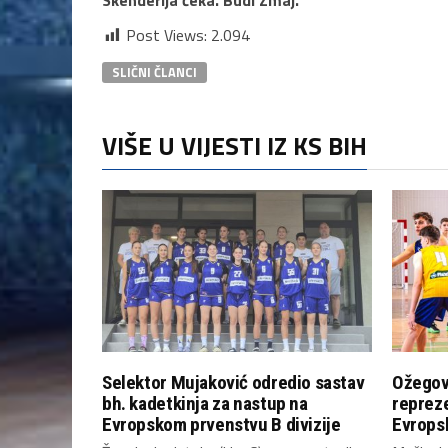
Post Views:
2.094
SLIČNI ČLANCI
VIŠE U VIJESTI IZ KS BIH
Selektor Mujaković odredio sastav
Ožegov
bh. kadetkinja za nastup na
repreze
Evropskom prvenstvu B divizije
Evropsk