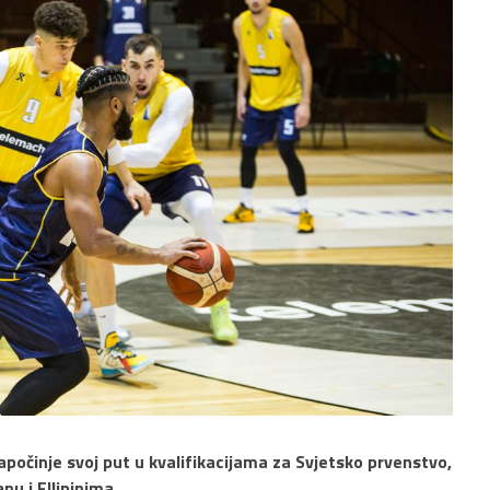
počinje svoj put u kvalifikacijama za Svjetsko prvenstvo,
nu i FIlipinima.