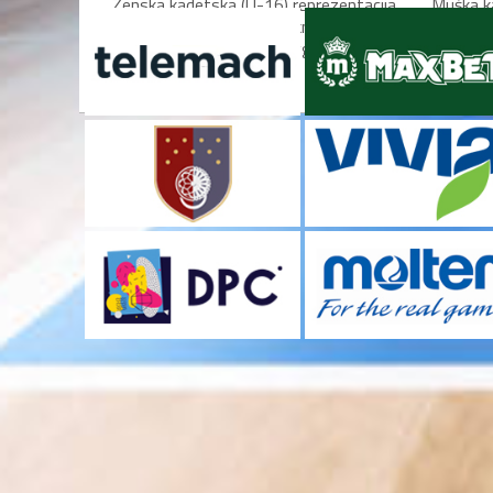
Ženska kadetska (U-16) reprezentacija
Muška k
Bosne i Hercegovine utakmicom protiv
Bosne i
Kipra u ponedjeljak (10. avgust)...
danas u S