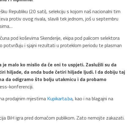
šku Republiku (20 sati), selekciju s kojom naš nacionalni tim
va protiv ovog rivala, slavili tek jednom, još u septembru
Česima…
ačuna pod koševima Skenderije, ekipa pod palicom selektora
o potvrđuju i sjajni rezultati u proteklom periodu te plasman
e malo ko mislio da će oni to uspjeti. Zaslužili su da
hiljade, da onda bude četiri hiljade ljudi. I da dobiju taj
ma da odigramo što bolju utakmicu i da probamo
ress-konferenciji.
 na prodajnim mjestima
Kupikarta.ba
, kao i na blagajni na
ja BiH igra pred domaćom publikom. Zato nemojte zakazati.