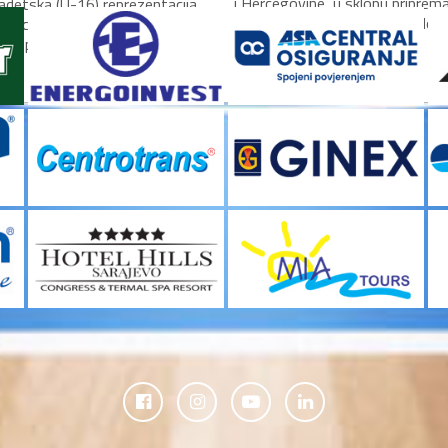
i Hercegovine, u sklopu priprem
adetska (U-16) reprezentacija
mečeve kvalifikacija za Mundobas
 Hercegovine otputovala je
koplje, gdje će...