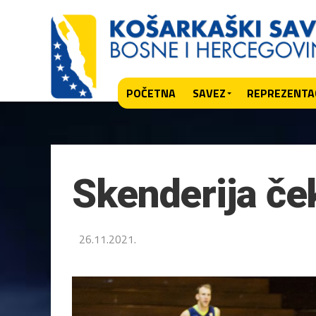
POČETNA
SAVEZ
REPREZENTAC
Skenderija če
26.11.2021.