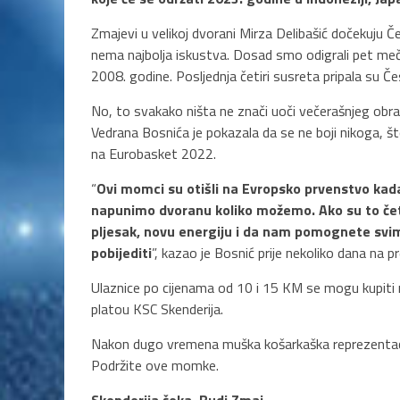
Zmajevi u velikoj dvorani Mirza Delibašić dočekuju Če
nema najbolja iskustva. Dosad smo odigrali pet meče
2008. godine. Posljednja četiri susreta pripala su 
No, to svakako ništa ne znači uoči večerašnjeg obr
Vedrana Bosnića je pokazala da se ne boji nikoga, št
na Eurobasket 2022.
“
Ovi momci su otišli na Evropsko prvenstvo kada j
napunimo dvoranu koliko možemo. Ako su to četiri 
pljesak, novu energiju i da nam pomognete svi
pobijediti
”, kazao je Bosnić prije nekoliko dana na p
Ulaznice po cijenama od 10 i 15 KM se mogu kupiti
platou KSC Skenderija.
Nakon dugo vremena muška košarkaška reprezentaci
Podržite ove momke.
Skenderija čeka. Budi Zmaj.