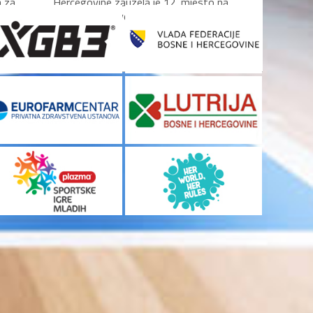
a za
Hercegovine zauzela je 12. mjesto na
ket,...
Evropskom prvenstvu B...