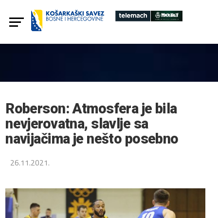
Roberson: Atmosfera je bila
nevjerovatna, slavlje sa
navijačima je nešto posebno
26.11.2021.