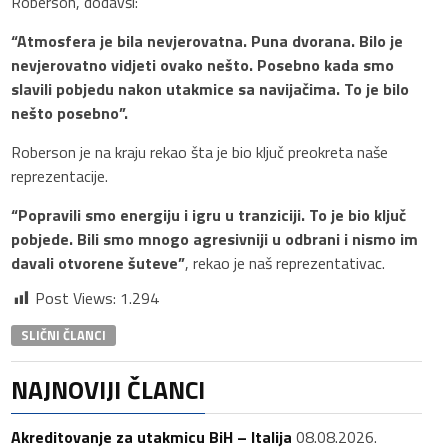
Roberson, dodavši:
“Atmosfera je bila nevjerovatna. Puna dvorana. Bilo je
nevjerovatno vidjeti ovako nešto. Posebno kada smo
slavili pobjedu nakon utakmice sa navijačima. To je bilo
nešto posebno”.
Roberson je na kraju rekao šta je bio ključ preokreta naše
reprezentacije.
“Popravili smo energiju i igru u tranziciji. To je bio ključ
pobjede. Bili smo mnogo agresivniji u odbrani i nismo im
davali otvorene šuteve”
, rekao je naš reprezentativac.
Post Views:
1.294
SLIČNI ČLANCI
NAJNOVIJI ČLANCI
Akreditovanje za utakmicu BiH – Italija
08.08.2026.