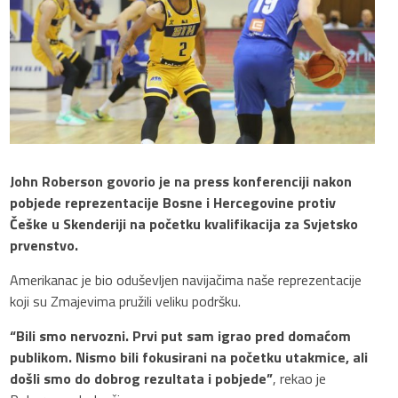
John Roberson govorio je na press konferenciji nakon
pobjede reprezentacije Bosne i Hercegovine protiv
Češke u Skenderiji na početku kvalifikacija za Svjetsko
prvenstvo.
Amerikanac je bio oduševljen navijačima naše reprezentacije
koji su Zmajevima pružili veliku podršku.
“Bili smo nervozni. Prvi put sam igrao pred domaćom
publikom. Nismo bili fokusirani na početku utakmice, ali
došli smo do dobrog rezultata i pobjede”
, rekao je