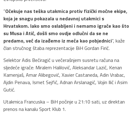
“
Očekuje nas teška utakmica protiv fizički moćne ekipe,
koja je snagu pokazala u nedavnoj utakmici s
Hrvatskom. Iako smo oslabljeni i nemamo igrače kao što
su Musa i Atić, došli smo ovdje odlučni da se ne
predamo, već da izađemo iz meča kao pobjednici
“, kaže
član stručnog štaba reprezentacije BiH Gordan Firić.
Selektor Adis Bećiragić u večerašnjem susretu računa na
sljedeće igrače: Miralem Halilović, Aleksandar Lazić, Kenan
Kamenjaš, Amar Alibegović, Xavier Castaneda, Adin Vrabac,
Ajdin Penava, Ismet Sejfić, Adnan Arslanagić, Vojin Ilić i Asim
Gutić.
Utakmica Francuska – BiH počinje u 21:10 sati, uz direktan
prenos na kanalu Sport Klub 1.