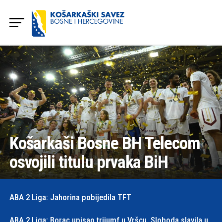
Košarkaši Bosne BH Telecom
osvojili titulu prvaka BiH
ABA 2 Liga: Jahorina pobijedila TFT
ABA 2 Liga: Borac upisao trijumf u Vršcu, Sloboda slavila u