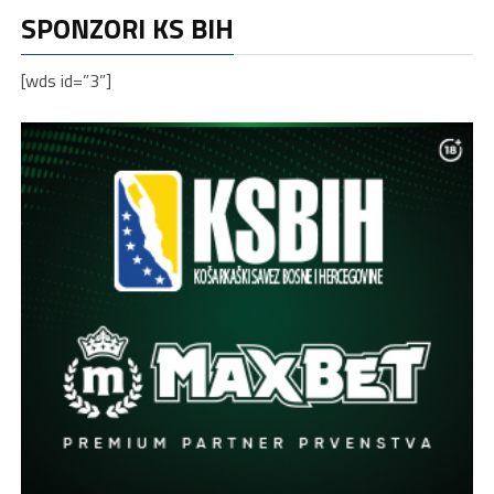
SPONZORI KS BIH
[wds id=”3”]