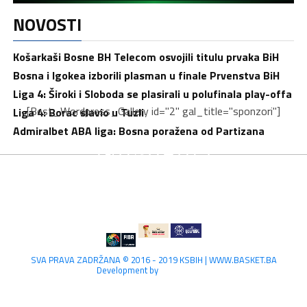
NOVOSTI
Košarkaši Bosne BH Telecom osvojili titulu prvaka BiH
Bosna i Igokea izborili plasman u finale Prvenstva BiH
Liga 4: Široki i Sloboda se plasirali u polufinala play-offa
[Best_Wordpress_Gallery id="2" gal_title="sponzori"]
Liga 4: Borac slavio u Tuzli
Admiralbet ABA liga: Bosna poražena od Partizana
SVA PRAVA ZADRŽANA © 2016 - 2019 KSBIH | WWW.BASKET.BA
Development by
Lilium Digital.