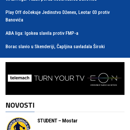
Play Off dočekuje Jedinstvo Dženex, Leotar 03 protiv
Banovića
ABA liga: Igokea slavila protiv FMP-a
Borac slavio u Skenderiji, Čapljina savladala Široki
NOVOSTI
STUDENT – Mostar