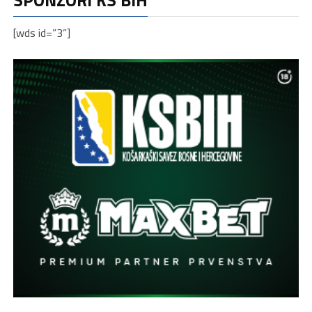
[wds id=”3”]