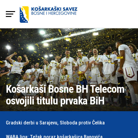
Košarkaši Bosne BH Telecom
osvojili titulu prvaka BiH
Gradski derbi u Sarajevu, Sloboda protiv Čelika
WABA liga: Težak poraz košarkašica Banovića