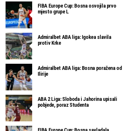
FIBA Europe Cup: Bosna osvojila prvo
mjesto grupe L
Admiralbet ABA liga: Igokea slavila
protiv Krke
Admiralbet ABA liga: Bosna poražena od
Ilirije
ABA 2 Liga: Sloboda i Jahorina upisali
pobjede, poraz Studenta
FIBA Europe Cup: Bosna savladala