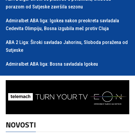
porazom od Sutjeske završila sezonu
Admiralbet ABA liga: Igokea nakon preokreta savladala
Cedevita Olimpiju, Bosna izgubila meč protiv Cluja
ABA 2 Liga: Široki savladao Jahorinu, Sloboda poražena od
Sutjeske
Admiralbet ABA liga: Bosna savladala Igokeu
NOVOSTI