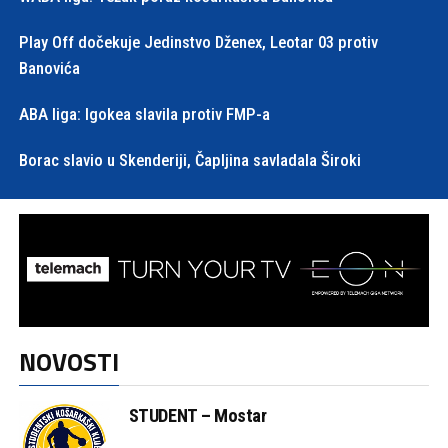
Play Off dočekuje Jedinstvo Dženex, Leotar 03 protiv
Banovića
ABA liga: Igokea slavila protiv FMP-a
Borac slavio u Skenderiji, Čapljina savladala Široki
NOVOSTI
STUDENT – Mostar