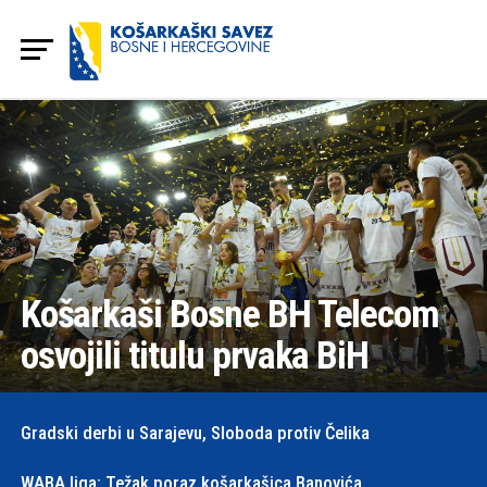
Košarkaši Bosne BH Telecom
osvojili titulu prvaka BiH
Gradski derbi u Sarajevu, Sloboda protiv Čelika
WABA liga: Težak poraz košarkašica Banovića