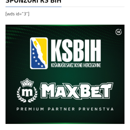
[wds id=”3”]