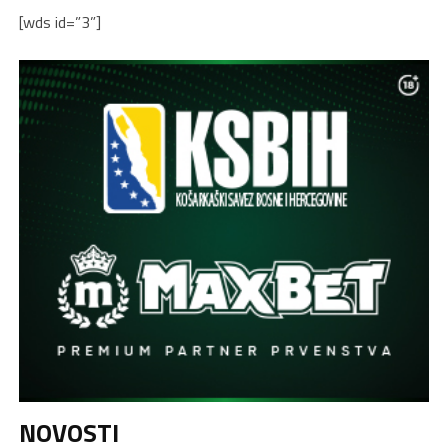
[wds id=”3”]
NOVOSTI