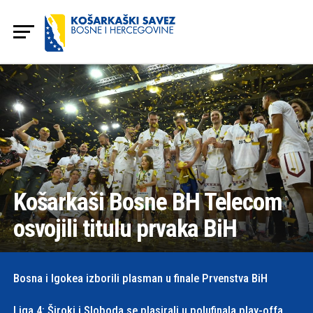
Košarkaši Bosne BH Telecom
osvojili titulu prvaka BiH
Bosna i Igokea izborili plasman u finale Prvenstva BiH
Liga 4: Široki i Sloboda se plasirali u polufinala play-offa