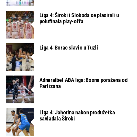
Liga 4: Široki i Sloboda se plasirali u
polufinala play-offa
Liga 4: Borac slavio u Tuzli
Admiralbet ABA liga: Bosna poražena od
Partizana
Liga 4: Jahorina nakon produžetka
savladala Široki