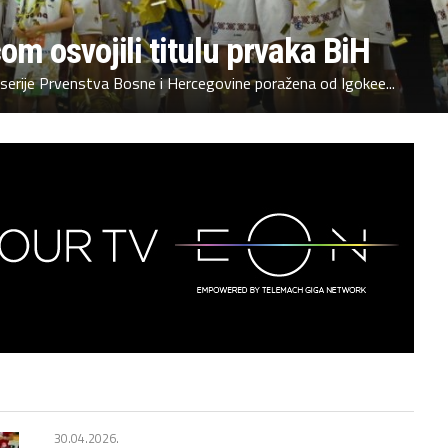
m osvojili titulu prvaka BiH
serije Prvenstva Bosne i Hercegovine poražena od Igokee...
30.04.2026.