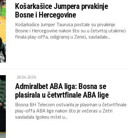
Košarkašice Jumpera prvakinje
Bosne i Hercegovine
Košarkašice Jumper Taurusa postale su prvakinje
Bosne i Hercegovine nakon što su u četvrtoj utakmici
finala play-offa, odigranoj u Zenici, savladale...
28.04.2026.
Admiralbet ABA liga: Bosna se
plasirala u četvrtfinale ABA lige
Bosna BH Telecom ostvarila je plasman u četvrtfinale
play-offa ABA lige nakon što je večeras u Zetri
savladala Igokeu m:tel u...