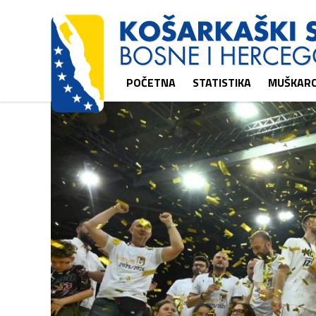
POČETNA
STATISTIKA
MUŠKARC