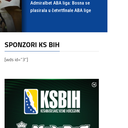
Admiralbet ABA liga: Bosna se
plasirala u četvrtfinale ABA lige
SPONZORI KS BIH
[wds id=”3”]