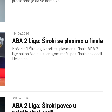
predloženo je da se borba za...
14.04.2026.
ABA 2 Liga: Široki se plasirao u finale
Košarkaši Širokog izborili su plasman u finale ABA 2
lige nakon što su i u drugom meču polufinala savladali
Helios na...
08.04.2026.
ABA 2 Liga: Široki poveo u