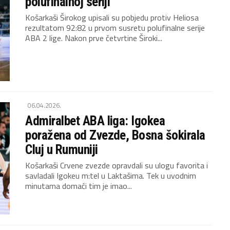
polufinalnoj seriji
Košarkaši Širokog upisali su pobjedu protiv Heliosa
rezultatom 92:82 u prvom susretu polufinalne serije
ABA 2 lige. Nakon prve četvrtine Široki...
06.04.2026.
Admiralbet ABA liga: Igokea
poražena od Zvezde, Bosna šokirala
Cluj u Rumuniji
Košarkaši Crvene zvezde opravdali su ulogu favorita i
savladali Igokeu m:tel u Laktašima. Tek u uvodnim
minutama domaći tim je imao...