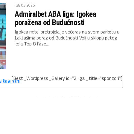
28.03.2026.
Admiralbet ABA liga: Igokea
poražena od Budućnosti
Igokea m:tel pretrpjela je večeras na svom parketu u
Laktašima poraz od Budućnosti Voli u sklopu petog
kola Top 8 faze...
[Best_Wordpress_Gallery id="2" gal_title="sponzori"]
VIŠE VIJESTI