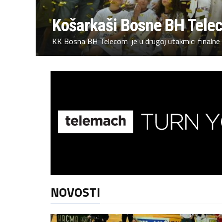
Košarkaši Bosne BH Teleco
KK Bosna BH Telecom je u drugoj utakmici finalne 
NOVOSTI