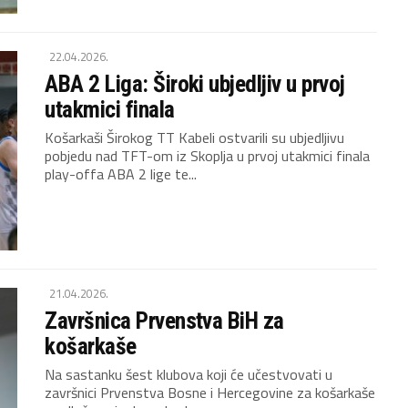
22.04.2026.
ABA 2 Liga: Široki ubjedljiv u prvoj
utakmici finala
Košarkaši Širokog TT Kabeli ostvarili su ubjedljivu
pobjedu nad TFT-om iz Skoplja u prvoj utakmici finala
play-offa ABA 2 lige te...
21.04.2026.
Završnica Prvenstva BiH za
košarkaše
Na sastanku šest klubova koji će učestvovati u
završnici Prvenstva Bosne i Hercegovine za košarkaše