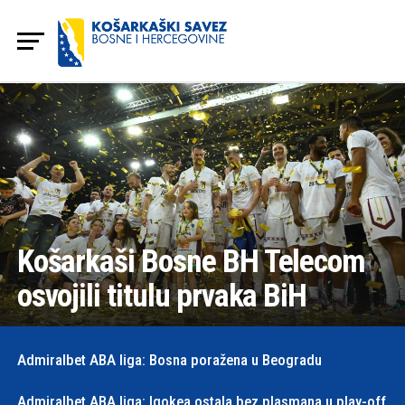
Košarkaši Bosne BH Telecom
osvojili titulu prvaka BiH
Admiralbet ABA liga: Bosna poražena u Beogradu
Admiralbet ABA liga: Igokea ostala bez plasmana u play-off