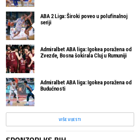
ABA 2 Liga: Široki poveo u polufinalnoj
seriji
Admiralbet ABA liga: Igokea poražena od
Zvezde, Bosna šokirala Cluj u Rumuniji
Admiralbet ABA liga: Igokea poražena od
Budućnosti
VIŠE VIJESTI