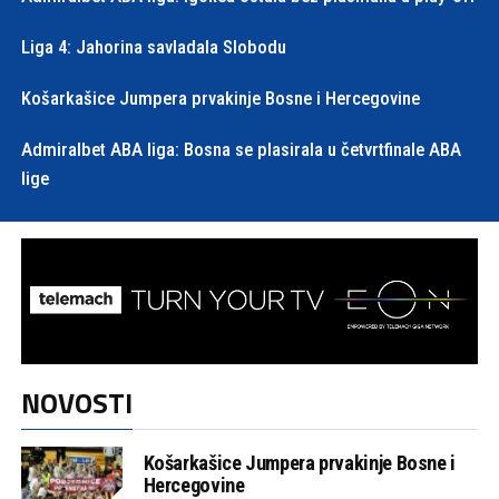
Liga 4: Jahorina savladala Slobodu
Košarkašice Jumpera prvakinje Bosne i Hercegovine
Admiralbet ABA liga: Bosna se plasirala u četvrtfinale ABA
lige
NOVOSTI
Košarkašice Jumpera prvakinje Bosne i
Hercegovine