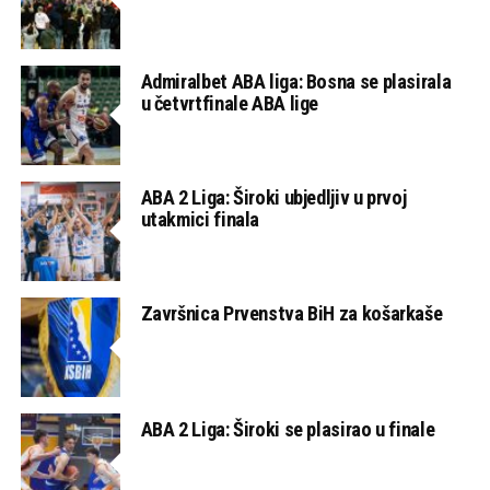
Admiralbet ABA liga: Bosna se plasirala
u četvrtfinale ABA lige
ABA 2 Liga: Široki ubjedljiv u prvoj
utakmici finala
Završnica Prvenstva BiH za košarkaše
ABA 2 Liga: Široki se plasirao u finale