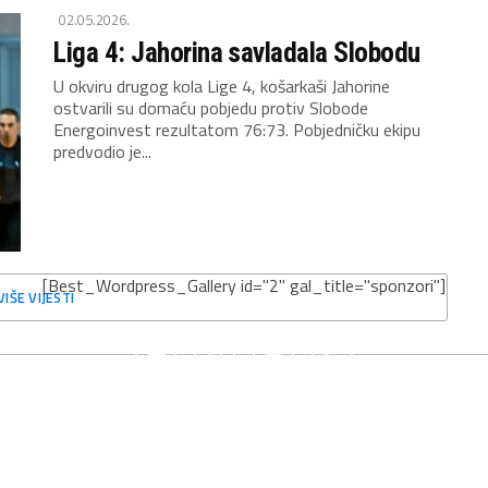
02.05.2026.
Liga 4: Jahorina savladala Slobodu
U okviru drugog kola Lige 4, košarkaši Jahorine
ostvarili su domaću pobjedu protiv Slobode
Energoinvest rezultatom 76:73. Pobjedničku ekipu
predvodio je...
[Best_Wordpress_Gallery id="2" gal_title="sponzori"]
VIŠE VIJESTI