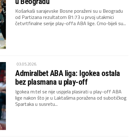
u Beogradu
Košarkaši sarajevske Bosne poraženi su u Beogradu
od Partizana rezultatom 81:73 u prvoj utakmici
četvrtfinalne serije play-offa ABA lige. Crno-bijeli su...
03.05.2026.
Admiralbet ABA liga: Igokea ostala
bez plasmana u play-off
Igokea m:tel se nije uspjela plasirati u play-off ABA
lige nakon što je u Laktašima poražena od subotičkog
Spartaka u susretu...