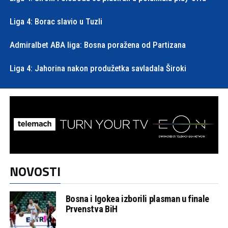
Liga 4: Borac slavio u Tuzli
Admiralbet ABA liga: Bosna poražena od Partizana
Liga 4: Jahorina nakon produžetka savladala Široki
NOVOSTI
Bosna i Igokea izborili plasman u finale
Prvenstva BiH