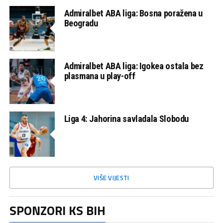
Admiralbet ABA liga: Bosna poražena u
Beogradu
Admiralbet ABA liga: Igokea ostala bez
plasmana u play-off
Liga 4: Jahorina savladala Slobodu
VIŠE VIJESTI
SPONZORI KS BIH