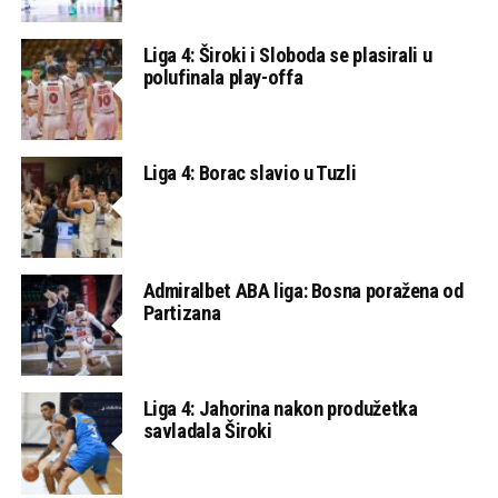
Liga 4: Široki i Sloboda se plasirali u
polufinala play-offa
Liga 4: Borac slavio u Tuzli
Admiralbet ABA liga: Bosna poražena od
Partizana
Liga 4: Jahorina nakon produžetka
savladala Široki