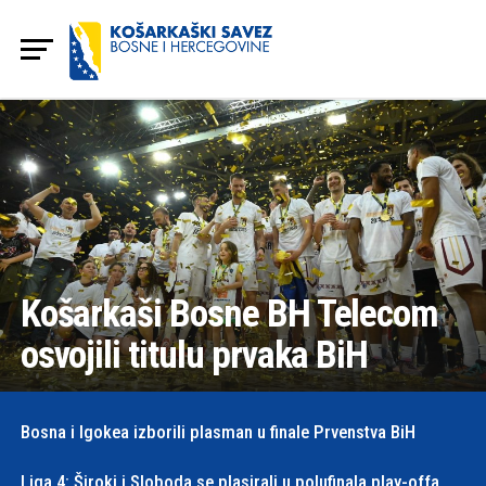
Košarkaši Bosne BH Telecom
osvojili titulu prvaka BiH
Bosna i Igokea izborili plasman u finale Prvenstva BiH
Liga 4: Široki i Sloboda se plasirali u polufinala play-offa