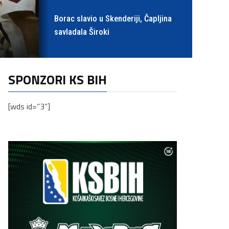
Borac slavio u Skenderiji, Čapljina
savladala Široki
SPONZORI KS BIH
[wds id=”3”]