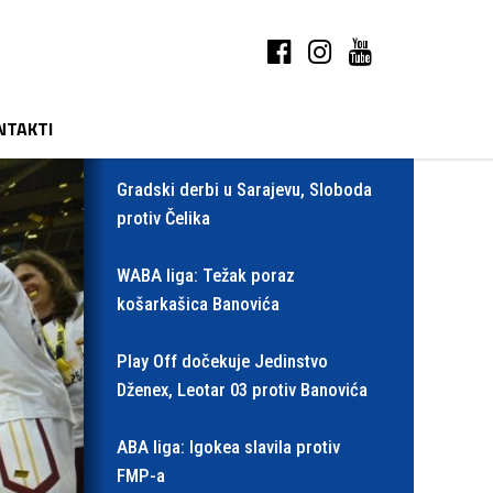
NTAKTI
Gradski derbi u Sarajevu, Sloboda
protiv Čelika
WABA liga: Težak poraz
košarkašica Banovića
Play Off dočekuje Jedinstvo
Dženex, Leotar 03 protiv Banovića
ABA liga: Igokea slavila protiv
FMP-a