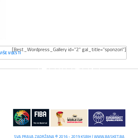
[Best_Wordpress_Gallery id="2" gal_title="sponzori"]
VIŠE VIJESTI
SVA PRAVA ZADRŽANA © 2016 - 2019 KSBIH | WWW.BASKET.BA