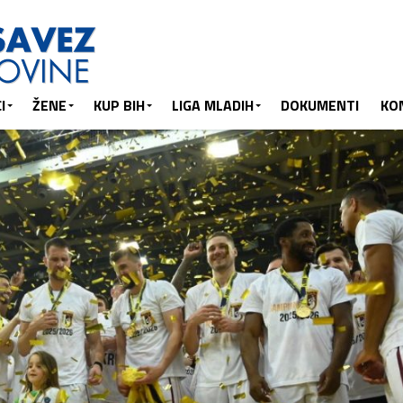
I
ŽENE
KUP BIH
LIGA MLADIH
DOKUMENTI
KO