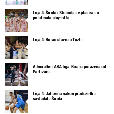
Liga 4: Široki i Sloboda se plasirali u
polufinala play-offa
Liga 4: Borac slavio u Tuzli
Admiralbet ABA liga: Bosna poražena od
Partizana
Liga 4: Jahorina nakon produžetka
savladala Široki