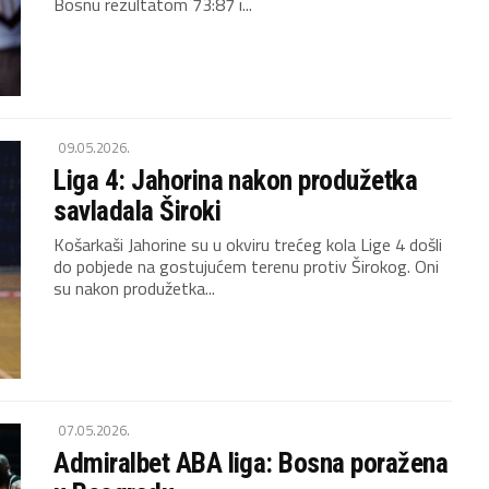
Bosnu rezultatom 73:87 i...
09.05.2026.
Liga 4: Jahorina nakon produžetka
savladala Široki
Košarkaši Jahorine su u okviru trećeg kola Lige 4 došli
do pobjede na gostujućem terenu protiv Širokog. Oni
su nakon produžetka...
07.05.2026.
Admiralbet ABA liga: Bosna poražena