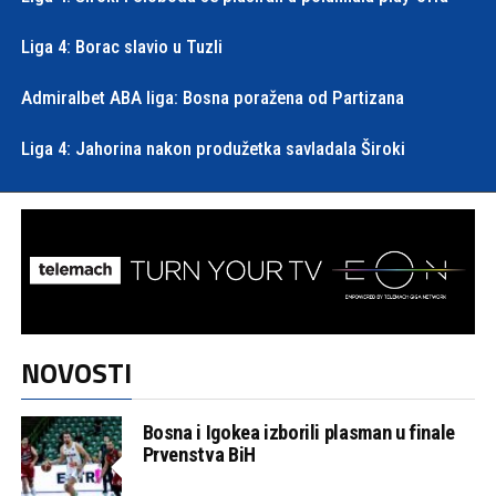
Liga 4: Borac slavio u Tuzli
Admiralbet ABA liga: Bosna poražena od Partizana
Liga 4: Jahorina nakon produžetka savladala Široki
NOVOSTI
Bosna i Igokea izborili plasman u finale
Prvenstva BiH