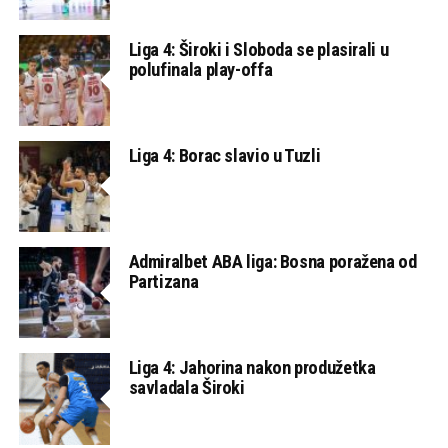
Liga 4: Široki i Sloboda se plasirali u
polufinala play-offa
Liga 4: Borac slavio u Tuzli
Admiralbet ABA liga: Bosna poražena od
Partizana
Liga 4: Jahorina nakon produžetka
savladala Široki