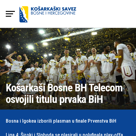
Košarkaši Bosne BH Telecom
osvojili titulu prvaka BiH
Bosna i Igokea izborili plasman u finale Prvenstva BiH
Liga 4: Široki i Sloboda se plasirali u polufinala play-offa