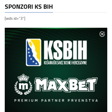
SPONZORI KS BIH
[wds id=”3”]