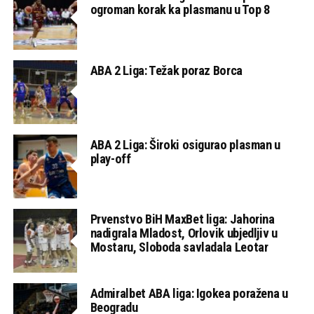
ogroman korak ka plasmanu u Top 8
ABA 2 Liga: Težak poraz Borca
ABA 2 Liga: Široki osigurao plasman u
play-off
Prvenstvo BiH MaxBet liga: Jahorina
nadigrala Mladost, Orlovik ubjedljiv u
Mostaru, Sloboda savladala Leotar
Admiralbet ABA liga: Igokea poražena u
Beogradu