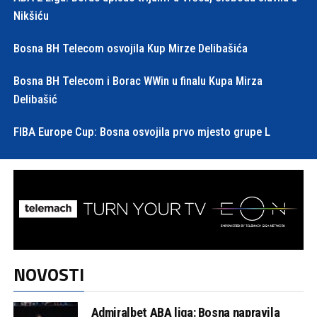
Nikšiću
Bosna BH Telecom osvojila Kup Mirze Delibašića
Bosna BH Telecom i Borac WWin u finalu Kupa Mirza
Delibašić
FIBA Europe Cup: Bosna osvojila prvo mjesto grupe L
NOVOSTI
Admiralbet ABA liga: Bosna napravila