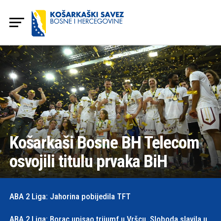
Košarkaši Bosne BH Telecom
osvojili titulu prvaka BiH
ABA 2 Liga: Jahorina pobijedila TFT
ABA 2 Liga: Borac upisao trijumf u Vršcu, Sloboda slavila u