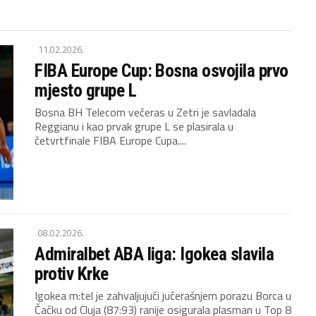
11.02.2026.
FIBA Europe Cup: Bosna osvojila prvo
mjesto grupe L
Bosna BH Telecom večeras u Zetri je savladala
Reggianu i kao prvak grupe L se plasirala u
četvrtfinale FIBA Europe Cupa....
08.02.2026.
Admiralbet ABA liga: Igokea slavila
protiv Krke
Igokea m:tel je zahvaljujući jučerašnjem porazu Borca u
Čačku od Cluja (87:93) ranije osigurala plasman u Top 8