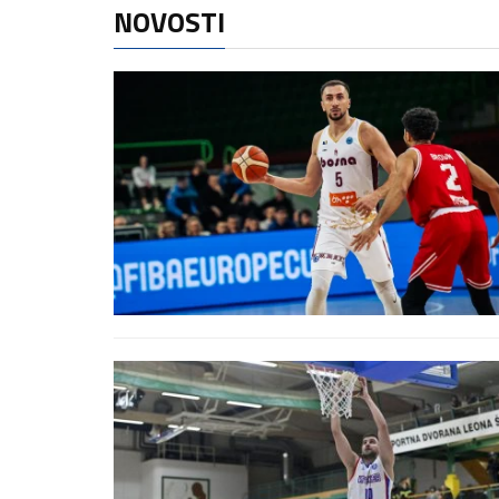
NOVOSTI