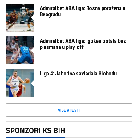
Admiralbet ABA liga: Bosna poražena u
Beogradu
Admiralbet ABA liga: Igokea ostala bez
plasmana u play-off
Liga 4: Jahorina savladala Slobodu
VIŠE VIJESTI
SPONZORI KS BIH