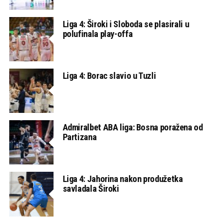
Liga 4: Široki i Sloboda se plasirali u
polufinala play-offa
Liga 4: Borac slavio u Tuzli
Admiralbet ABA liga: Bosna poražena od
Partizana
Liga 4: Jahorina nakon produžetka
savladala Široki