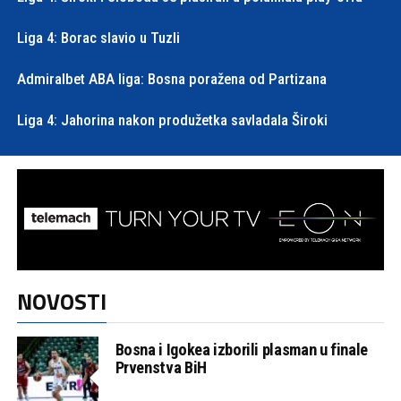
Liga 4: Borac slavio u Tuzli
Admiralbet ABA liga: Bosna poražena od Partizana
Liga 4: Jahorina nakon produžetka savladala Široki
NOVOSTI
Bosna i Igokea izborili plasman u finale
Prvenstva BiH