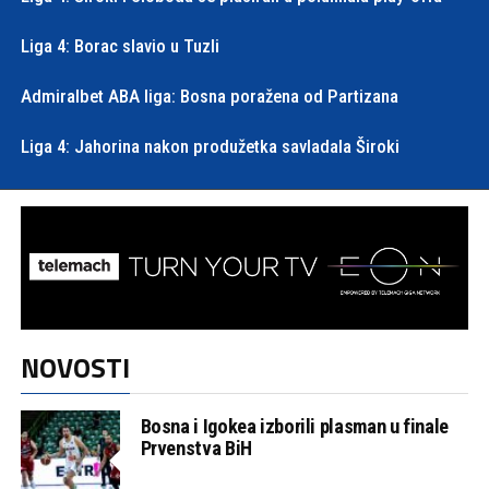
Liga 4: Borac slavio u Tuzli
Admiralbet ABA liga: Bosna poražena od Partizana
Liga 4: Jahorina nakon produžetka savladala Široki
NOVOSTI
Bosna i Igokea izborili plasman u finale
Prvenstva BiH