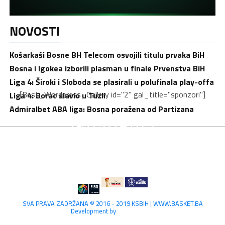
NOVOSTI
Košarkaši Bosne BH Telecom osvojili titulu prvaka BiH
Bosna i Igokea izborili plasman u finale Prvenstva BiH
Liga 4: Široki i Sloboda se plasirali u polufinala play-offa
[Best_Wordpress_Gallery id="2" gal_title="sponzori"]
Liga 4: Borac slavio u Tuzli
Admiralbet ABA liga: Bosna poražena od Partizana
SVA PRAVA ZADRŽANA © 2016 - 2019 KSBIH | WWW.BASKET.BA
Development by
Lilium Digital.