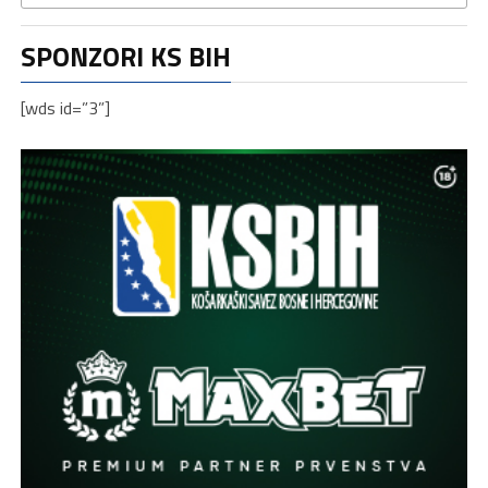
SPONZORI KS BIH
[wds id=”3”]