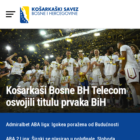
Košarkaši Bosne BH Telecom
osvojili titulu prvaka BiH
Admiralbet ABA liga: Igokea poražena od Budućnosti
ABA 2 Liga: Široki se plasirao u polufinale, Sloboda