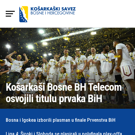
Košarkaši Bosne BH Telecom
osvojili titulu prvaka BiH
Bosna i Igokea izborili plasman u finale Prvenstva BiH
Liga 4: Široki i Sloboda se plasirali u polufinala play-offa