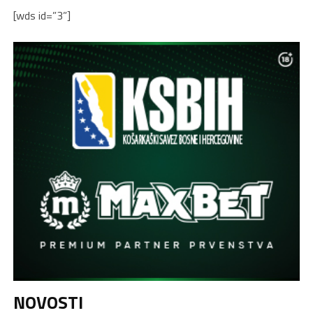
[wds id=”3”]
NOVOSTI