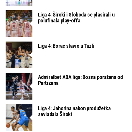
Liga 4: Široki i Sloboda se plasirali u
polufinala play-offa
Liga 4: Borac slavio u Tuzli
Admiralbet ABA liga: Bosna poražena od
Partizana
Liga 4: Jahorina nakon produžetka
savladala Široki