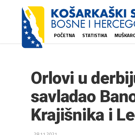
POČETNA
STATISTIKA
MUŠKARC
Orlovi u derbij
savladao Bano
Krajišnika i L
28.11.2021.