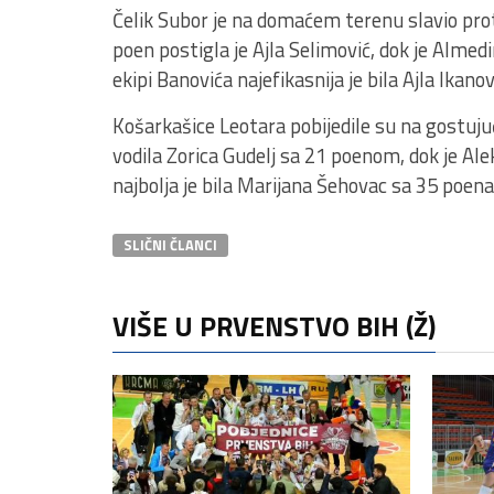
Čelik Subor je na domaćem terenu slavio pro
poen postigla je Ajla Selimović, dok je Alme
ekipi Banovića najefikasnija je bila Ajla Ikano
Košarkašice Leotara pobijedile su na gostuj
vodila Zorica Gudelj sa 21 poenom, dok je Al
najbolja je bila Marijana Šehovac sa 35 poena
SLIČNI ČLANCI
VIŠE U PRVENSTVO BIH (Ž)