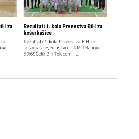
BiH za
Rezultati 1. kola Prvenstva BiH za
košarkašice
 za
Rezultati 1. kola Prvenstva BiH za
ovi
košarkašice:Jedinstvo – RMU Banovići
59:69Čelik BH Telecom –...