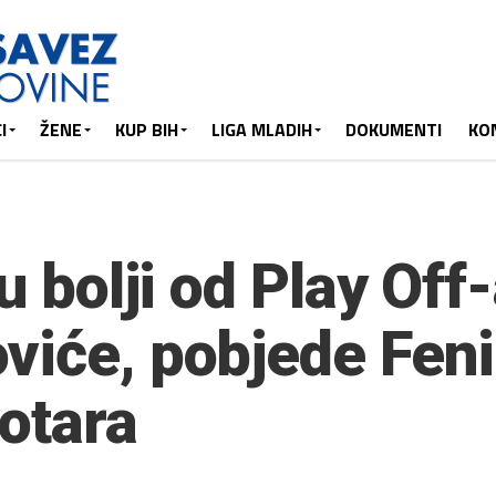
I
ŽENE
KUP BIH
LIGA MLADIH
DOKUMENTI
KO
u bolji od Play Off-
viće, pobjede Fen
eotara