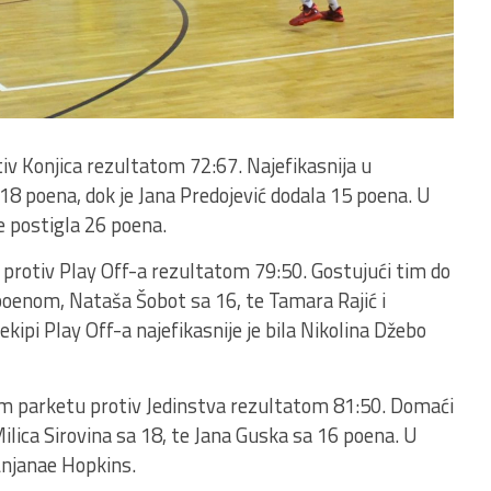
iv Konjica rezultatom 72:67. Najefikasnija u
a 18 poena, dok je Jana Predojević dodala 15 poena. U
 postigla 26 poena.
 protiv Play Off-a rezultatom 79:50. Gostujući tim do
 poenom, Nataša Šobot sa 16, te Tamara Rajić i
kipi Play Off-a najefikasnije je bila Nikolina Džebo
em parketu protiv Jedinstva rezultatom 81:50. Domaći
Milica Sirovina sa 18, te Jana Guska sa 16 poena. U
 Anjanae Hopkins.