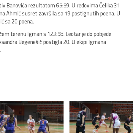
tiv Banovića rezultatom 65:59. U redovima Čelika 31
dina Ahmić susret završila sa 19 postignutih poena. U
vić sa 20 poena.
ućem terenu Igman s 123:58. Leotar je do pobjede
eksandra Begenešić postigla 20. U ekipi Igmana
.