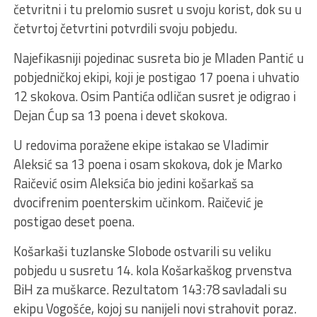
četvritni i tu prelomio susret u svoju korist, dok su u
četvrtoj četvrtini potvrdili svoju pobjedu.
Najefikasniji pojedinac susreta bio je Mladen Pantić u
pobjedničkoj ekipi, koji je postigao 17 poena i uhvatio
12 skokova. Osim Pantića odličan susret je odigrao i
Dejan Ćup sa 13 poena i devet skokova.
U redovima poražene ekipe istakao se Vladimir
Aleksić sa 13 poena i osam skokova, dok je Marko
Raičević osim Aleksića bio jedini košarkaš sa
dvocifrenim poenterskim učinkom. Raičević je
postigao deset poena.
Košarkaši tuzlanske Slobode ostvarili su veliku
pobjedu u susretu 14. kola Košarkaškog prvenstva
BiH za muškarce. Rezultatom 143:78 savladali su
ekipu Vogošće, kojoj su nanijeli novi strahovit poraz.