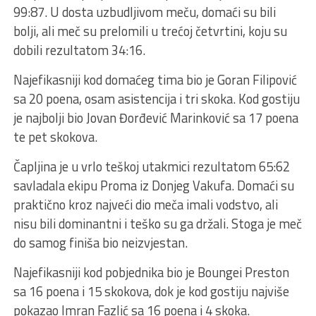
99:87. U dosta uzbudljivom meču, domaći su bili
bolji, ali meč su prelomili u trećoj četvrtini, koju su
dobili rezultatom 34:16.
Najefikasniji kod domaćeg tima bio je Goran Filipović
sa 20 poena, osam asistencija i tri skoka. Kod gostiju
je najbolji bio Jovan Đorđević Marinković sa 17 poena
te pet skokova.
Čapljina je u vrlo teškoj utakmici rezultatom 65:62
savladala ekipu Proma iz Donjeg Vakufa. Domaći su
praktično kroz najveći dio meča imali vodstvo, ali
nisu bili dominantni i teško su ga držali. Stoga je meč
do samog finiša bio neizvjestan.
Najefikasniji kod pobjednika bio je Boungei Preston
sa 16 poena i 15 skokova, dok je kod gostiju najviše
pokazao Imran Fazlić sa 16 poena i 4 skoka.