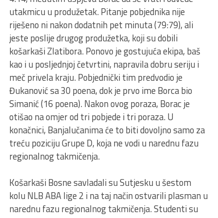
utakmicu u produžetak. Pitanje pobjednika nije
riješeno ni nakon dodatnih pet minuta (79:79), ali
jeste poslije drugog produžetka, koji su dobili
košarkaši Zlatibora. Ponovo je gostujuća ekipa, baš
kao i u posljednjoj četvrtini, napravila dobru seriju i
meč privela kraju. Pobjednički tim predvodio je
Đukanović sa 30 poena, dok je prvo ime Borca bio
Simanić (16 poena). Nakon ovog poraza, Borac je
otišao na omjer od tri pobjede i tri poraza. U
konačnici, Banjalučanima će to biti dovoljno samo za
treću poziciju Grupe D, koja ne vodi u narednu fazu
regionalnog takmičenja.
Košarkaši Bosne savladali su Sutjesku u šestom
kolu NLB ABA lige 2 i na taj način ostvarili plasman u
narednu fazu regionalnog takmičenja. Studenti su