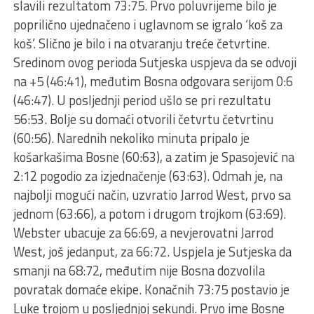
slavili rezultatom 73:75. Prvo poluvrijeme bilo je
poprilično ujednačeno i uglavnom se igralo ‘koš za
koš’. Slično je bilo i na otvaranju treće četvrtine.
Sredinom ovog perioda Sutjeska uspjeva da se odvoji
na +5 (46:41), međutim Bosna odgovara serijom 0:6
(46:47). U posljednji period ušlo se pri rezultatu
56:53. Bolje su domaći otvorili četvrtu četvrtinu
(60:56). Narednih nekoliko minuta pripalo je
košarkašima Bosne (60:63), a zatim je Spasojević na
2:12 pogodio za izjednačenje (63:63). Odmah je, na
najbolji mogući način, uzvratio Jarrod West, prvo sa
jednom (63:66), a potom i drugom trojkom (63:69).
Webster ubacuje za 66:69, a nevjerovatni Jarrod
West, još jedanput, za 66:72. Uspjela je Sutjeska da
smanji na 68:72, međutim nije Bosna dozvolila
povratak domaće ekipe. Konačnih 73:75 postavio je
Luke trojom u posljednjoj sekundi. Prvo ime Bosne