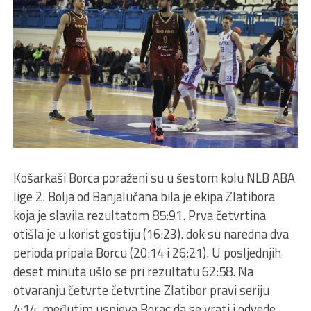
Košarkaši Borca poraženi su u šestom kolu NLB ABA
lige 2. Bolja od Banjalučana bila je ekipa Zlatibora
koja je slavila rezultatom 85:91.
Prva četvrtina
otišla je u korist gostiju (16:23). dok su naredna dva
perioda pripala Borcu (20:14 i 26:21). U posljednjih
deset minuta ušlo se pri rezultatu 62:58. Na
otvaranju četvrte četvrtine Zlatibor pravi seriju
4:14, međutim uspjeva Borac da se vrati i odvede