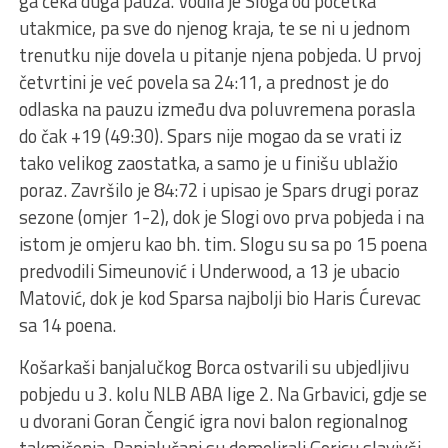
ga čeka duga pauza. Vodila je Sloga od početka
utakmice, pa sve do njenog kraja, te se ni u jednom
trenutku nije dovela u pitanje njena pobjeda. U prvoj
četvrtini je već povela sa 24:11, a prednost je do
odlaska na pauzu između dva poluvremena porasla
do čak +19 (49:30). Spars nije mogao da se vrati iz
tako velikog zaostatka, a samo je u finišu ublažio
poraz. Završilo je 84:72 i upisao je Spars drugi poraz
sezone (omjer 1-2), dok je Slogi ovo prva pobjeda i na
istom je omjeru kao bh. tim. Slogu su sa po 15 poena
predvodili Simeunović i Underwood, a 13 je ubacio
Matović, dok je kod Sparsa najbolji bio Haris Ćurevac
sa 14 poena.
Košarkaši banjalučkog Borca ostvarili su ubjedljivu
pobjedu u 3. kolu NLB ABA lige 2. Na Grbavici, gdje se
u dvorani Goran Čengić igra novi balon regionalnog
takmičenja, Banjalučani su demolirali Goricu slavivši