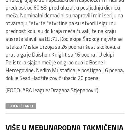
prednost od 60:58, pred ulazak u posljednju dionicu
meča. Nominalni domaćini su napravili mini seriju na
otvaranju četvrte četvrtine pa su stvorili sigurnu
prednost koju su do kraja meča čuvali, te na kraju
susreta slavili sa 83:73. Kod ekipe Širokog najviše se
istakao Mislav Brzoja sa 26 poena i šest skokova, a
pratio ga je Daishon Knight sa 16 poena . U ekipi
Pelistera sjajan meč je odigrao duo iz Bosne i
Hercegovine, Nedim Mustafica je postigao 16 poena,
dok je Sead Hadžifejzović ubacio 20 poena.
(FOTO: ABA league/Dragana Stjepanović)
SLIČNI ČLANCI
VIŠE U MEĐUNARODNA TAKMIČENJA