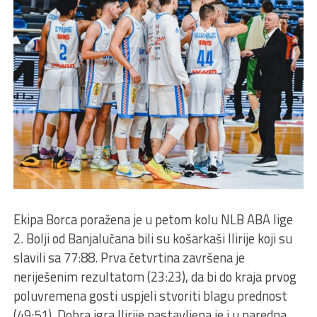
Ekipa Borca poražena je u petom kolu NLB ABA lige
2. Bolji od Banjalučana bili su košarkaši Ilirije koji su
slavili sa 77:88. Prva četvrtina završena je
neriješenim rezultatom (23:23), da bi do kraja prvog
poluvremena gosti uspjeli stvoriti blagu prednost
(49:51). Dobra igra Ilirije nastavljena je i u naredna