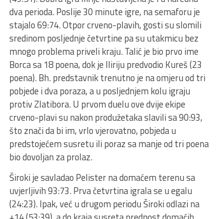
dva perioda. Poslije 30 minute igre, na semaforu je
stajalo 69:74. Otpor crveno-plavih, gosti su slomili
sredinom posljednje četvrtine pa su utakmicu bez
mnogo problema priveli kraju. Talić je bio prvo ime
Borca sa 18 poena, dok je Iliriju predvodio Kureš (23
poena). Bh. predstavnik trenutno je na omjeru od tri
pobjede i dva poraza, a u posljednjem kolu igraju
protiv Zlatibora. U prvom duelu ove dvije ekipe
crveno-plavi su nakon produžetaka slavili sa 90:93,
što znači da bi im, vrlo vjerovatno, pobjeda u
predstojećem susretu ili poraz sa manje od tri poena
bio dovoljan za prolaz.
Široki je savladao Pelister na domaćem terenu sa
uvjerljivih 93:73. Prva četvrtina igrala se u egalu
(24:23). Ipak, već u drugom periodu Široki odlazi na
+14 (53:39), a do kraja susreta prednost domaćih