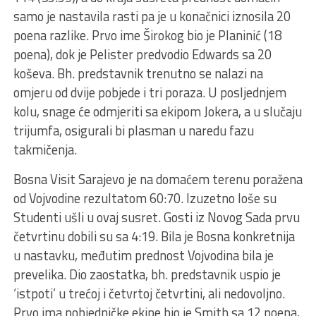
samo je nastavila rasti pa je u konačnici iznosila 20
poena razlike. Prvo ime Širokog bio je Planinić (18
poena), dok je Pelister predvodio Edwards sa 20
koševa. Bh. predstavnik trenutno se nalazi na
omjeru od dvije pobjede i tri poraza. U posljednjem
kolu, snage će odmjeriti sa ekipom Jokera, a u slučaju
trijumfa, osigurali bi plasman u naredu fazu
takmičenja.
Bosna Visit Sarajevo je na domaćem terenu poražena
od Vojvodine rezultatom 60:70. Izuzetno loše su
Studenti ušli u ovaj susret. Gosti iz Novog Sada prvu
četvrtinu dobili su sa 4:19. Bila je Bosna konkretnija
u nastavku, međutim prednost Vojvodina bila je
prevelika. Dio zaostatka, bh. predstavnik uspio je
‘istpoti’ u trećoj i četvrtoj četvrtini, ali nedovoljno.
Prvo ima pobjedničke ekipe bio je Smith sa 12 poena,