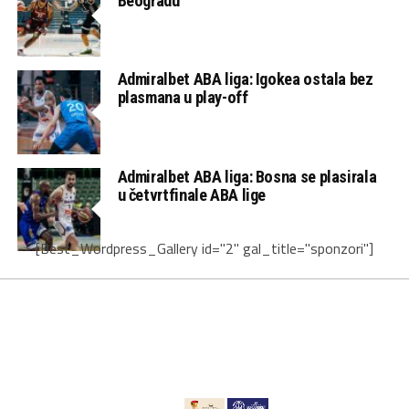
Beogradu
Admiralbet ABA liga: Igokea ostala bez
plasmana u play-off
Admiralbet ABA liga: Bosna se plasirala
u četvrtfinale ABA lige
[Best_Wordpress_Gallery id="2" gal_title="sponzori"]