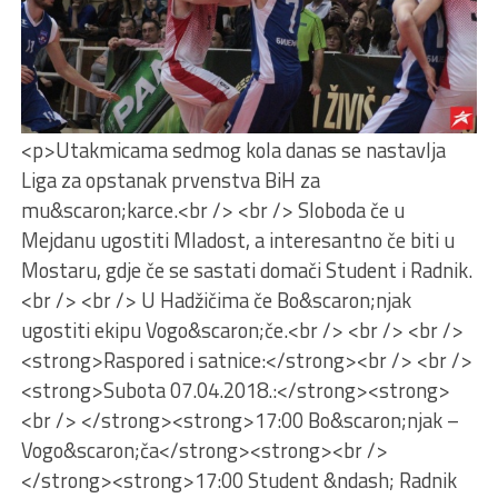
<p>Utakmicama sedmog kola danas se nastavlja
Liga za opstanak prvenstva BiH za
mu&scaron;karce.<br /> <br /> Sloboda če u
Mejdanu ugostiti Mladost, a interesantno če biti u
Mostaru, gdje če se sastati domači Student i Radnik.
<br /> <br /> U Hadžičima če Bo&scaron;njak
ugostiti ekipu Vogo&scaron;če.<br /> <br /> <br />
<strong>Raspored i satnice:</strong><br /> <br />
<strong>Subota 07.04.2018.:</strong><strong>
<br /> </strong><strong>17:00 Bo&scaron;njak –
Vogo&scaron;ča</strong><strong><br />
</strong><strong>17:00 Student &ndash; Radnik