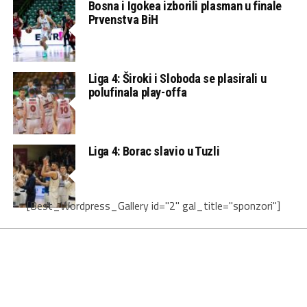
Bosna i Igokea izborili plasman u finale
Prvenstva BiH
Liga 4: Široki i Sloboda se plasirali u
polufinala play-offa
Liga 4: Borac slavio u Tuzli
[Best_Wordpress_Gallery id="2" gal_title="sponzori"]