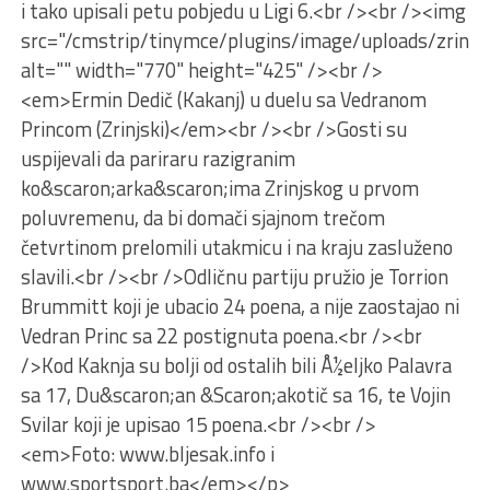
i tako upisali petu pobjedu u Ligi 6.<br /><br /><img
src="/cmstrip/tinymce/plugins/image/uploads/zrinnjs
alt="" width="770" height="425" /><br />
<em>Ermin Dedič (Kakanj) u duelu sa Vedranom
Princom (Zrinjski)</em><br /><br />Gosti su
uspijevali da pariraru razigranim
ko&scaron;arka&scaron;ima Zrinjskog u prvom
poluvremenu, da bi domači sjajnom trečom
četvrtinom prelomili utakmicu i na kraju zasluženo
slavili.<br /><br />Odličnu partiju pružio je Torrion
Brummitt koji je ubacio 24 poena, a nije zaostajao ni
Vedran Princ sa 22 postignuta poena.<br /><br
/>Kod Kaknja su bolji od ostalih bili Å½eljko Palavra
sa 17, Du&scaron;an &Scaron;akotič sa 16, te Vojin
Svilar koji je upisao 15 poena.<br /><br />
<em>Foto: www.bljesak.info i
www.sportsport.ba</em></p>