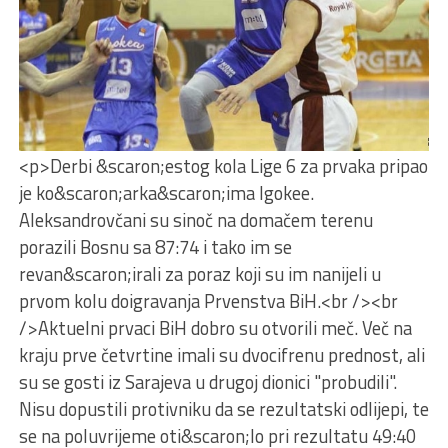
<p>Derbi &scaron;estog kola Lige 6 za prvaka pripao
je ko&scaron;arka&scaron;ima Igokee.
Aleksandrovčani su sinoč na domačem terenu
porazili Bosnu sa 87:74 i tako im se
revan&scaron;irali za poraz koji su im nanijeli u
prvom kolu doigravanja Prvenstva BiH.<br /><br
/>Aktuelni prvaci BiH dobro su otvorili meč. Več na
kraju prve četvrtine imali su dvocifrenu prednost, ali
su se gosti iz Sarajeva u drugoj dionici "probudili".
Nisu dopustili protivniku da se rezultatski odlijepi, te
se na poluvrijeme oti&scaron;lo pri rezultatu 49:40