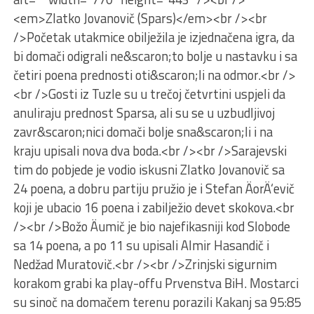
<em>Zlatko Jovanovič (Spars)</em><br /><br
/>Početak utakmice obilježila je izjednačena igra, da
bi domači odigrali ne&scaron;to bolje u nastavku i sa
četiri poena prednosti oti&scaron;li na odmor.<br />
<br />Gosti iz Tuzle su u trečoj četvrtini uspjeli da
anuliraju prednost Sparsa, ali su se u uzbudljivoj
zavr&scaron;nici domači bolje sna&scaron;li i na
kraju upisali nova dva boda.<br /><br />Sarajevski
tim do pobjede je vodio iskusni Zlatko Jovanovič sa
24 poena, a dobru partiju pružio je i Stefan ÄorÄ‘evič
koji je ubacio 16 poena i zabilježio devet skokova.<br
/><br />Božo Äumič je bio najefikasniji kod Slobode
sa 14 poena, a po 11 su upisali Almir Hasandič i
Nedžad Muratovič.<br /><br />Zrinjski sigurnim
korakom grabi ka play-offu Prvenstva BiH. Mostarci
su sinoč na domačem terenu porazili Kakanj sa 95:85