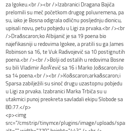
za Igokeu.<br /><br />Izabranici Dragana Bajiča
prelomili su meč početkom drugog poluvremena, pa
su, iako je Bosna odigrala odličnu posljednju dionicu,
upisali novu, petu pobjedu u Ligi za prvaka.<br /><br
/>Dra&scaron;ko Albijanič je sa 19 poena bio
najefikasniji u redovima Igokee, a pratili su ga James
Robinson sa 16, te Vuk Radivojevič sa 10 postignutih
poena.<br /><br />Bolji od ostalih u redovima Bosne
su bili Vladimir ÄorÄ‘evič sa 16 i Marko Jo&scaron;ilo
sa 14 poena.<br /><br />Ko&scaron;arka&scaron;i
Sparsa zabilježili su sinoč drugu uzastopnu pobjedu
u Ligi za prvaka. Izabranici Marka Trbiča su u
utakmici punoj preokreta savladali ekipu Slobode sa
80:77.</p>
<p><img
src="/cmstrip/tinymce/plugins/image/uploads/spars.
alt="" width="770" height="443" /><br />