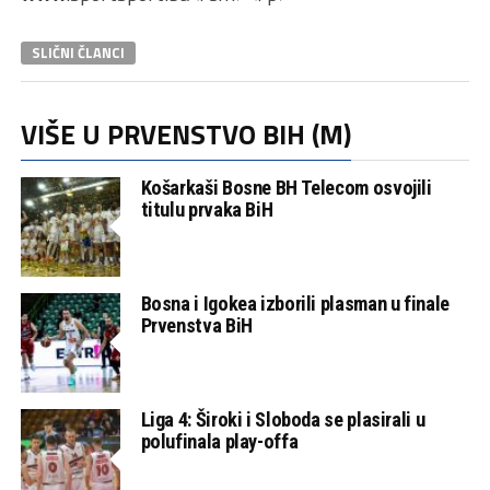
SLIČNI ČLANCI
VIŠE U PRVENSTVO BIH (M)
Košarkaši Bosne BH Telecom osvojili
titulu prvaka BiH
Bosna i Igokea izborili plasman u finale
Prvenstva BiH
Liga 4: Široki i Sloboda se plasirali u
polufinala play-offa