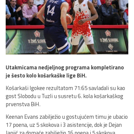
Utakmicama nedjeljnog programa kompletirano
je šesto kolo košarkaške lige BiH.
Košarkaši Igokee rezultatom 71:65 savladali su kao
gost Slobodu u Tuzli u susretu 6. kola košarkaškog
prvenstva BiH.
Keenan Evans zabilježio u gostujućem timu je ubacio
17 poena, uz 5 skokova i 3 asistencije, dok je Dejan
Janjić za domaće zabilježio 16 poena i 5 skokova.