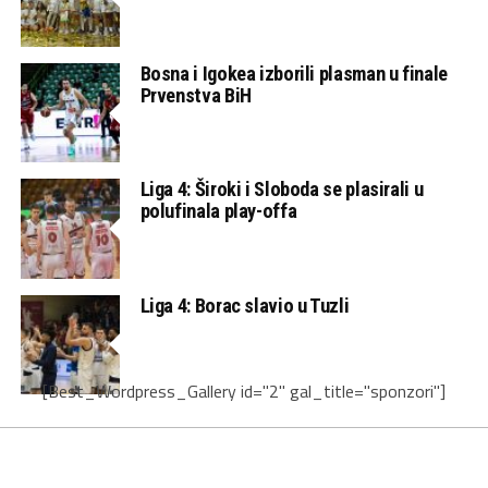
Bosna i Igokea izborili plasman u finale
Prvenstva BiH
Liga 4: Široki i Sloboda se plasirali u
polufinala play-offa
Liga 4: Borac slavio u Tuzli
[Best_Wordpress_Gallery id="2" gal_title="sponzori"]