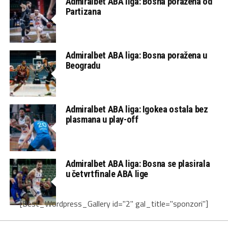
Admiralbet ABA liga: Bosna poražena od
Partizana
Admiralbet ABA liga: Bosna poražena u
Beogradu
Admiralbet ABA liga: Igokea ostala bez
plasmana u play-off
Admiralbet ABA liga: Bosna se plasirala
u četvrtfinale ABA lige
[Best_Wordpress_Gallery id="2" gal_title="sponzori"]