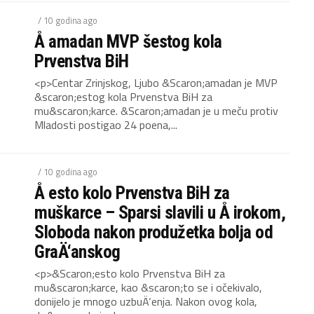
/ 10 godina ago
Å amadan MVP šestog kola
Prvenstva BiH
<p>Centar Zrinjskog, Ljubo &Scaron;amadan je MVP
&scaron;estog kola Prvenstva BiH za
mu&scaron;karce. &Scaron;amadan je u meču protiv
Mladosti postigao 24 poena,...
/ 10 godina ago
Å esto kolo Prvenstva BiH za
muškarce – Sparsi slavili u Å irokom,
Sloboda nakon produžetka bolja od
GraÄ‘anskog
<p>&Scaron;esto kolo Prvenstva BiH za
mu&scaron;karce, kao &scaron;to se i očekivalo,
donijelo je mnogo uzbuÄ‘enja. Nakon ovog kola,