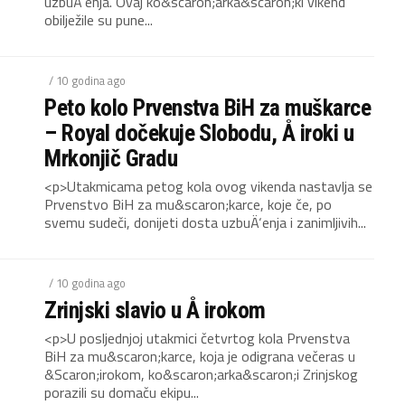
uzbuÄ‘enja. Ovaj ko&scaron;arka&scaron;ki vikend
obilježile su pune...
/ 10 godina ago
Peto kolo Prvenstva BiH za muškarce
– Royal dočekuje Slobodu, Å iroki u
Mrkonjič Gradu
<p>Utakmicama petog kola ovog vikenda nastavlja se
Prvenstvo BiH za mu&scaron;karce, koje če, po
svemu sudeči, donijeti dosta uzbuÄ‘enja i zanimljivih...
/ 10 godina ago
Zrinjski slavio u Å irokom
<p>U posljednjoj utakmici četvrtog kola Prvenstva
BiH za mu&scaron;karce, koja je odigrana večeras u
&Scaron;irokom, ko&scaron;arka&scaron;i Zrinjskog
porazili su domaču ekipu...