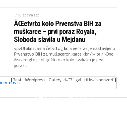
/ 10 godina ago
ÄŒetvrto kolo Prvenstva BiH za
muškarce – prvi poraz Royala,
Sloboda slavila u Mejdanu
<p>Utakmicama četvrtog kola večeras je nastavljeno
Prvenstvo BiH za mu&scaron;karce.<br /><br />Ono
&scaron;to je obilježilo ovo kolo svakako je prvi
poraz...
[Best_Wordpress_Gallery id="2" gal_title="sponzori"]
MORE POSTS