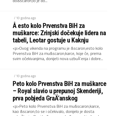
do&scaron;lo je do...
/ 10 godina ago
Å esto kolo Prvenstva BiH za
muškarce: Zrinjski dočekuje lidera na
tabeli, Leotar gostuje u Kaknju
<p>Ovog vikenda na programu je &scaron;esto kolo
Prvenstva BiH za mu&scaron;karce, koje če, prema
svim očekivanjima, donijeti nova uzbuÄ‘enja i dobre...
/ 10 godina ago
Peto kolo Prvenstva BiH za muškarce
– Royal slavio u prepunoj Skenderiji,
prva pobjeda GraÄ‘anskog
<p>Peto kolo Prvenstva BiH za mu&scaron;karce,
kao &scaron;to se i očekivalo, donijelo je dosta