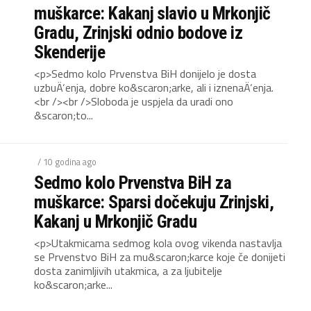
muškarce: Kakanj slavio u Mrkonjič
Gradu, Zrinjski odnio bodove iz
Skenderije
<p>Sedmo kolo Prvenstva BiH donijelo je dosta
uzbuÄ‘enja, dobre ko&scaron;arke, ali i iznenaÄ‘enja.
<br /><br />Sloboda je uspjela da uradi ono
&scaron;to...
/ 10 godina ago
Sedmo kolo Prvenstva BiH za
muškarce: Sparsi dočekuju Zrinjski,
Kakanj u Mrkonjič Gradu
<p>Utakmicama sedmog kola ovog vikenda nastavlja
se Prvenstvo BiH za mu&scaron;karce koje če donijeti
dosta zanimljivih utakmica, a za ljubitelje
ko&scaron;arke...