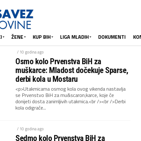
I
ŽENE
KUP BIH
LIGA MLADIH
DOKUMENTI
KO
/ 10 godina ago
Osmo kolo Prvenstva BiH za
muškarce: Mladost dočekuje Sparse,
derbi kola u Mostaru
<p>Utakmicama osmog kola ovog vikenda nastavlja
se Prvenstvo BiH za mu&scaron;karce, koje če
donijeti dosta zanimljivih utakmica.<br /><br />Derbi
kola odigrače...
/ 10 godina ago
Sedmo kolo Prvenstva BiH za