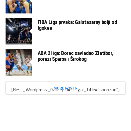
FIBA Liga prvaka: Galatasaray bolji od
Igokee
ABA 2 liga: Borac savladao Zlatibor,
porazi Sparsa i Širokog
MORE POSTS
[Best_Wordpress_Gallery id="2" gal_title="sponzori"]