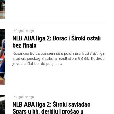
/ 4 godine ago
NLB ABA liga 2: Borac i Široki ostali
bez finala
Košarkaši Borca poraženi su u polufinalu NLB ABA lige
2 od srbijanskog Zlatibora rezultatom 98:83. Kutlešić
je vodio Zlatibor do pobjede...
/ 4 godine ago
NLB ABA liga 2: Široki savladao
Spars u bh. derbiju i prošao u