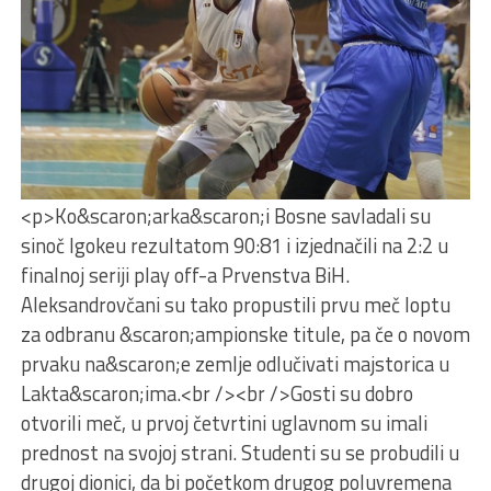
<p>Ko&scaron;arka&scaron;i Bosne savladali su
sinoč Igokeu rezultatom 90:81 i izjednačili na 2:2 u
finalnoj seriji play off-a Prvenstva BiH.
Aleksandrovčani su tako propustili prvu meč loptu
za odbranu &scaron;ampionske titule, pa če o novom
prvaku na&scaron;e zemlje odlučivati majstorica u
Lakta&scaron;ima.<br /><br />Gosti su dobro
otvorili meč, u prvoj četvrtini uglavnom su imali
prednost na svojoj strani. Studenti su se probudili u
drugoj dionici, da bi početkom drugog poluvremena