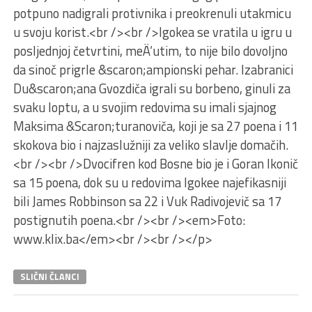
potpuno nadigrali protivnika i preokrenuli utakmicu
u svoju korist.<br /><br />Igokea se vratila u igru u
posljednjoj četvrtini, meÄ‘utim, to nije bilo dovoljno
da sinoč prigrle &scaron;ampionski pehar. Izabranici
Du&scaron;ana Gvozdiča igrali su borbeno, ginuli za
svaku loptu, a u svojim redovima su imali sjajnog
Maksima &Scaron;turanoviča, koji je sa 27 poena i 11
skokova bio i najzaslužniji za veliko slavlje domačih.
<br /><br />Dvocifren kod Bosne bio je i Goran Ikonič
sa 15 poena, dok su u redovima Igokee najefikasniji
bili James Robbinson sa 22 i Vuk Radivojevič sa 17
postignutih poena.<br /><br /><em>Foto:
www.klix.ba</em><br /><br /></p>
SLIČNI ČLANCI