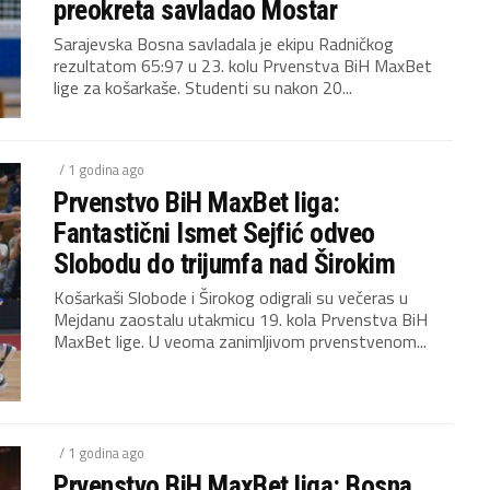
preokreta savladao Mostar
Sarajevska Bosna savladala je ekipu Radničkog
rezultatom 65:97 u 23. kolu Prvenstva BiH MaxBet
lige za košarkaše. Studenti su nakon 20...
/ 1 godina ago
Prvenstvo BiH MaxBet liga:
Fantastični Ismet Sejfić odveo
Slobodu do trijumfa nad Širokim
Košarkaši Slobode i Širokog odigrali su večeras u
Mejdanu zaostalu utakmicu 19. kola Prvenstva BiH
MaxBet lige. U veoma zanimljivom prvenstvenom...
/ 1 godina ago
Prvenstvo BiH MaxBet liga: Bosna