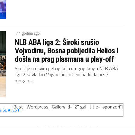
/ 1 godina ago
NLB ABA liga 2: Široki srušio
Vojvodinu, Bosna pobijedila Helios i
došla na prag plasmana u play-off
Široki je u okviru petog kola drugog kruga NLB ABA
lige 2 savladao Vojvodinu i oživio nadu da bi se
mogao...
[Best_Wordpress_Gallery id="2" gal_title="sponzori"]
VIŠE VIJESTI