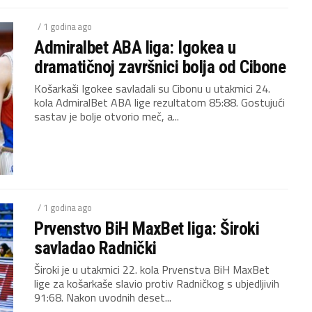
/ 1 godina ago
Admiralbet ABA liga: Igokea u
dramatičnoj završnici bolja od Cibone
Košarkaši Igokee savladali su Cibonu u utakmici 24.
kola AdmiralBet ABA lige rezultatom 85:88. Gostujući
sastav je bolje otvorio meč, a...
/ 1 godina ago
Prvenstvo BiH MaxBet liga: Široki
savladao Radnički
Široki je u utakmici 22. kola Prvenstva BiH MaxBet
lige za košarkaše slavio protiv Radničkog s ubjedljivih
91:68. Nakon uvodnih deset...