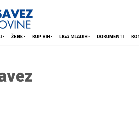
I
ŽENE
KUP BIH
LIGA MLADIH
DOKUMENTI
KO
avez