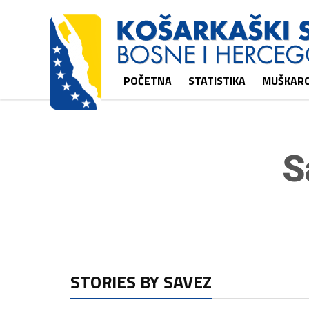
POČETNA
STATISTIKA
MUŠKARC
S
STORIES BY SAVEZ