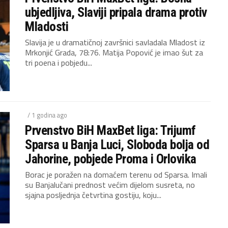
ubjedljiva, Slaviji pripala drama protiv
Mladosti
Slavija je u dramatičnoj završnici savladala Mladost iz
Mrkonjić Grada, 78:76. Matija Popović je imao šut za
tri poena i pobjedu...
/ 1 godina ago
Prvenstvo BiH MaxBet liga: Trijumf
Sparsa u Banja Luci, Sloboda bolja od
Jahorine, pobjede Proma i Orlovika
Borac je poražen na domaćem terenu od Sparsa. Imali
su Banjalučani prednost većim dijelom susreta, no
sjajna posljednja četvrtina gostiju, koju...