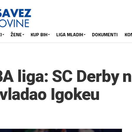
I
ŽENE
KUP BIH
LIGA MLADIH
DOKUMENTI
KO
A liga: SC Derby 
vladao Igokeu