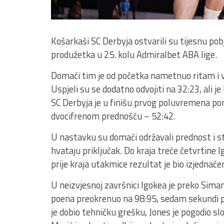
Košarkaši SC Derbyja ostvarili su tijesnu p
produžetka u 25. kolu Admiralbet ABA lige.
Domaći tim je od početka nametnuo ritam i v
Uspjeli su se dodatno odvojiti na 32:23, ali j
SC Derbyja je u finišu prvog poluvremena pon
dvocifrenom prednošću – 52:42.
U nastavku su domaći održavali prednost i sti
hvataju priključak. Do kraja treće četvrtine 
prije kraja utakmice rezultat je bio izjednač
U neizvjesnoj završnici Igokea je preko Siman
poena preokrenuo na 98:95, sedam sekundi pr
je dobio tehničku grešku, Jones je pogodio s