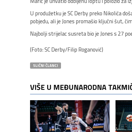
Marić je uhvatio odbijenu loptu i položio za i
U produžetku je SC Derby preko Nikolića došao
pobjedu, ali je Jones promašio ključni šut, č
Najbolji strijelac susreta bio je Jones s 27 po
(Foto: SC Derby/Filip Roganović)
SLIČNI ČLANCI
VIŠE U MEĐUNARODNA TAKMI