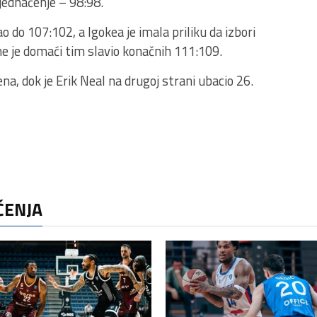
zjednačenje – 98:98.
 do 107:102, a Igokea je imala priliku da izbori
ime je domaći tim slavio konačnih 111:109.
ena, dok je Erik Neal na drugoj strani ubacio 26.
ČENJA