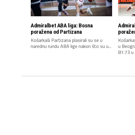
Admiralbet ABA liga: Bosna
Admiral
poražena od Partizana
poraže
Košarkaši Partizana plasirali su se u
Košarkaš
narednu rundu ABA lige nakon što su u...
u Beogr
81:73 u 