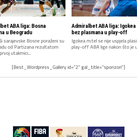
bet ABA liga: Bosna
Admiralbet ABA liga: Igokea
na u Beogradu
bez plasmana u play-off
i sarajevske Bosne poraženi su
Igokea m:tel se nije uspjela plasi
adu od Partizana rezultatom
play-off ABA lige nakon što je u.
prvoj utakmici...
[Best_Wordpress_Gallery id="2" gal_title="sponzori"]