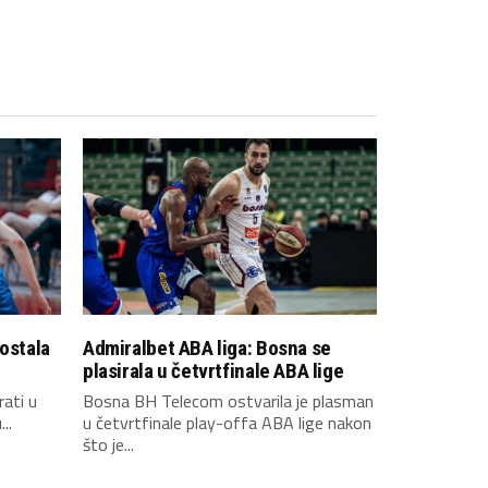
 ostala
Admiralbet ABA liga: Bosna se
plasirala u četvrtfinale ABA lige
rati u
Bosna BH Telecom ostvarila je plasman
..
u četvrtfinale play-offa ABA lige nakon
što je...