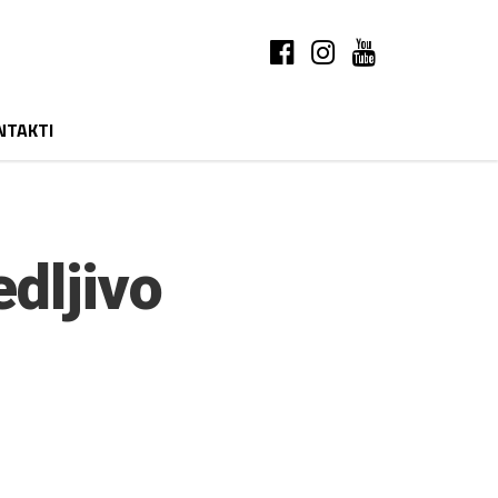
NTAKTI
dljivo