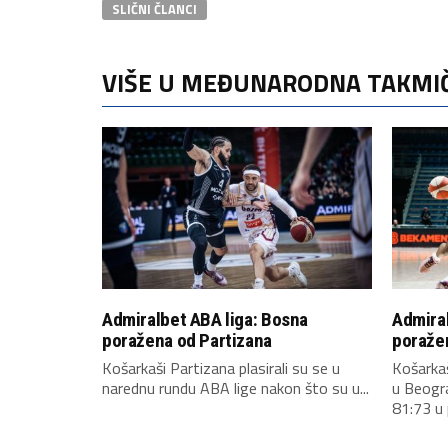
SLIČNI ČLANCI
VIŠE U MEĐUNARODNA TAKMI
Admiralbet ABA liga: Bosna
Admiral
poražena od Partizana
poraže
Košarkaši Partizana plasirali su se u
Košarkaš
narednu rundu ABA lige nakon što su u...
u Beogr
81:73 u 