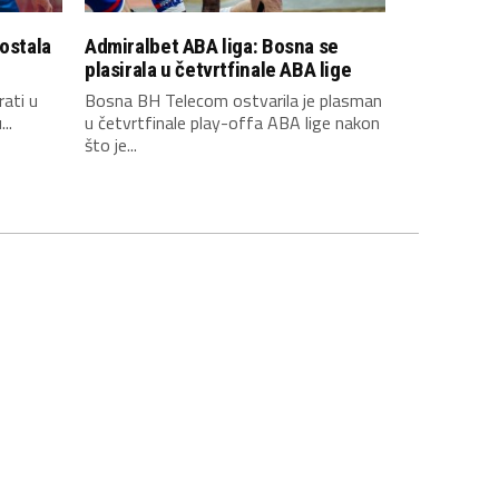
 ostala
Admiralbet ABA liga: Bosna se
plasirala u četvrtfinale ABA lige
rati u
Bosna BH Telecom ostvarila je plasman
..
u četvrtfinale play-offa ABA lige nakon
što je...