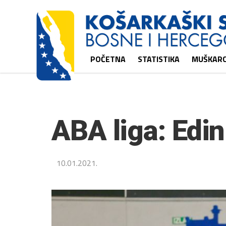
POČETNA
STATISTIKA
MUŠKARC
ABA liga: Edi
10.01.2021.