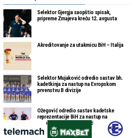
Selektor Gjergja saopštio spisak,
pripreme Zmajeva kreću 12. avgusta
Akreditovanje za utakmicu BiH – Italija
Selektor Mujaković odredio sastav bh.
kadetkinja za nastup na Evropskom
prvenstvu B divizije
Ožegović odredio sastav kadetske
reprezentacije BiH za nastup na
Evropskom prvenstvu B divizije