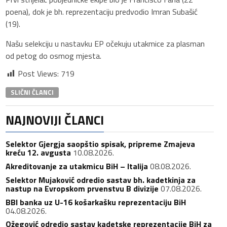
poena), dok je bh. reprezentaciju predvodio Imran Subašić
(19).
Našu selekciju u nastavku EP očekuju utakmice za plasman
od petog do osmog mjesta.
Post Views:
719
SLIČNI ČLANCI
NAJNOVIJI ČLANCI
Selektor Gjergja saopštio spisak, pripreme Zmajeva
kreću 12. avgusta
10.08.2026.
Akreditovanje za utakmicu BiH – Italija
08.08.2026.
Selektor Mujaković odredio sastav bh. kadetkinja za
nastup na Evropskom prvenstvu B divizije
07.08.2026.
BBI banka uz U-16 košarkašku reprezentaciju BiH
04.08.2026.
Ožegović odredio sastav kadetske reprezentacije BiH za