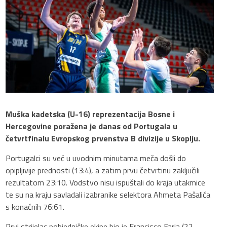
Muška kadetska (U-16) reprezentacija Bosne i
Hercegovine poražena je danas od Portugala u
četvrtfinalu Evropskog prvenstva B divizije u Skoplju.
Portugalci su već u uvodnim minutama meča došli do
opipljivije prednosti (13:4), a zatim prvu četvrtinu zaključili
rezultatom 23:10. Vodstvo nisu ispuštali do kraja utakmice
te su na kraju savladali izabranike selektora Ahmeta Pašalića
s konačnih 76:61.
Prvi strijelac pobjedničke ekipe bio je Francisco Faria (22