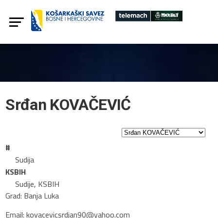
Srđan KOVAČEVIĆ
#
Sudija
KSBIH
Sudije, KSBIH
Grad: Banja Luka
Email: kovacevicsrdjan90@yahoo.com