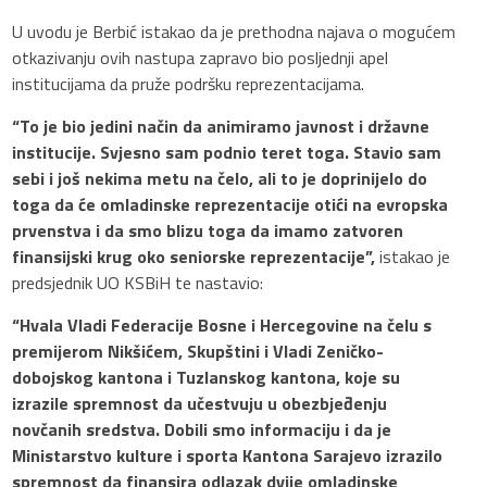
U uvodu je Berbić istakao da je prethodna najava o mogućem
otkazivanju ovih nastupa zapravo bio posljednji apel
institucijama da pruže podršku reprezentacijama.
“To je bio jedini način da animiramo javnost i državne
institucije. Svjesno sam podnio teret toga. Stavio sam
sebi i još nekima metu na čelo, ali to je doprinijelo do
toga da će omladinske reprezentacije otići na evropska
prvenstva i da smo blizu toga da imamo zatvoren
finansijski krug oko seniorske reprezentacije”,
istakao je
predsjednik UO KSBiH te nastavio:
“Hvala Vladi Federacije Bosne i Hercegovine na čelu s
premijerom Nikšićem, Skupštini i Vladi Zeničko-
dobojskog kantona i Tuzlanskog kantona, koje su
izrazile spremnost da učestvuju u obezbjeđenju
novčanih sredstva. Dobili smo informaciju i da je
Ministarstvo kulture i sporta Kantona Sarajevo izrazilo
spremnost da finansira odlazak dvije omladinske