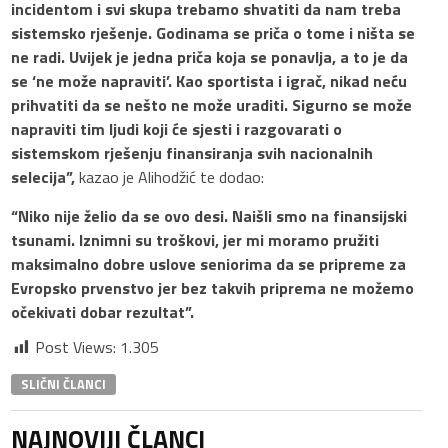
incidentom i svi skupa trebamo shvatiti da nam treba
sistemsko rješenje. Godinama se priča o tome i ništa se
ne radi. Uvijek je jedna priča koja se ponavlja, a to je da
se ‘ne može napraviti’. Kao sportista i igrač, nikad neću
prihvatiti da se nešto ne može uraditi. Sigurno se može
napraviti tim ljudi koji će sjesti i razgovarati o
sistemskom rješenju finansiranja svih nacionalnih
selecija”,
kazao je Alihodžić te dodao:
“Niko nije želio da se ovo desi. Naišli smo na finansijski
tsunami. Iznimni su troškovi, jer mi moramo pružiti
maksimalno dobre uslove seniorima da se pripreme za
Evropsko prvenstvo jer bez takvih priprema ne možemo
očekivati dobar rezultat”.
Post Views:
1.305
SLIČNI ČLANCI
NAJNOVIJI ČLANCI