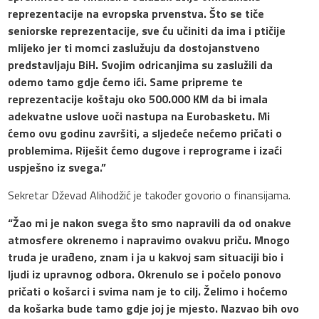
reprezentacije na evropska prvenstva. Što se tiče
seniorske reprezentacije, sve ću učiniti da ima i ptičije
mlijeko jer ti momci zaslužuju da dostojanstveno
predstavljaju BiH. Svojim odricanjima su zaslužili da
odemo tamo gdje ćemo ići. Same pripreme te
reprezentacije koštaju oko 500.000 KM da bi imala
adekvatne uslove uoči nastupa na Eurobasketu. Mi
ćemo ovu godinu završiti, a sljedeće nećemo pričati o
problemima. Riješit ćemo dugove i reprograme i izaći
uspješno iz svega.”
Sekretar Dževad Alihodžić je također govorio o finansijama.
“Žao mi je nakon svega što smo napravili da od onakve
atmosfere okrenemo i napravimo ovakvu priču. Mnogo
truda je urađeno, znam i ja u kakvoj sam situaciji bio i
ljudi iz upravnog odbora. Okrenulo se i počelo ponovo
pričati o košarci i svima nam je to cilj. Želimo i hoćemo
da košarka bude tamo gdje joj je mjesto. Nazvao bih ovo