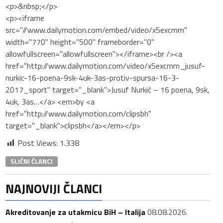
<p>&nbsp;</p>
<p><iframe
src="//www.dailymotion.com/embed/video/x5excmm"
width="770" height="500" frameborder="0"
allowfullscreen="allowfullscreen"></iframe><br /><a
href="http://www.dailymotion.com/video/x5excmm_jusuf-
nurkic-16-poena-9sk-4uk-3as-protiv-spursa-16-3-
2017_sport" target="_blank">Jusuf Nurkić – 16 poena, 9sk,
4uk, 3as…</a> <em>by <a
href="http://www.dailymotion.com/clipsbh"
target="_blank">clipsbh</a></em></p>
Post Views:
1.338
SLIČNI ČLANCI
NAJNOVIJI ČLANCI
Akreditovanje za utakmicu BiH – Italija
08.08.2026.