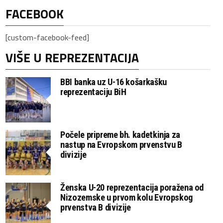
FACEBOOK
[custom-facebook-feed]
VIŠE U REPREZENTACIJA
BBI banka uz U-16 košarkašku
reprezentaciju BiH
Počele pripreme bh. kadetkinja za
nastup na Evropskom prvenstvu B
divizije
Ženska U-20 reprezentacija poražena od
Nizozemske u prvom kolu Evropskog
prvenstva B divizije