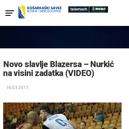
Novo slavlje Blazersa – Nurkić
na visini zadatka (VIDEO)
16.03.2017.