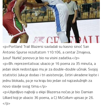
<p>Portland Trail Blazersi savladali su kasno sinoć San
Antonio Spurse rezultatom 110:106, a centar Zmajeva,
Jusuf Nurkić ponovo je bio na visini zadatka.</p>
<p>Bh. reprezentativac ubacio je 16 poena za 35 minuta, a
jedan skok nedostajao mu je za double-double učinak. Svojoj
statistici Juka je dodao i tri asistencije, četiri ukradene lopte i
jednu blokadu, pa je na kraju bio jedan od najzaslužnijih za
novo slavlje svog tima.</p>
<p>Ubjedljivo najbolji u ekipi Blazersa noćas je bio Damian
Lilliard koji je ubacio 36 poena, a CJ McCollum upisao je 26.
</p>