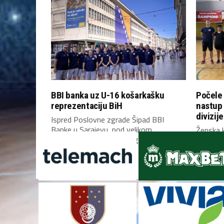
BBI banka uz U-16 košarkašku
Počele 
reprezentaciju BiH
nastup
divizije
Ispred Poslovne zgrade Šipad BBI
Banke u Sarajevu, pod velikom
Ženska k
zastavom Bosne i Hercegovine,...
Bosne i 
Mostaru 