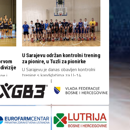
U Sarajevu održan kontrolni trening
prvom
za pionire, u Tuzli za pionirke
divizije
U Sarajevu je danas obavljen kontrolni
trening s kandidatima za U-14
ne i
reprezentaciju Bosne i...
 prvom