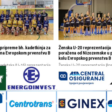
pripreme bh. kadetkinja za
Ženska U-20 reprezentacija
 na Evropskom prvenstvu B
poražena od Nizozemske u 
kolu Evropskog prvenstva B 
adetska (U-16) reprezentacija
Ženska U-20 reprezentacija Bos
Hercegovine okupila se danas u
Hercegovine upisala je poraz u
i započela...
kolu Evropskog prvenstva...