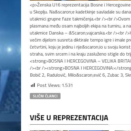
<p>Ženska U16 reprezentacija Bosne i Hercegovine z
u Skoplju. Na&scaron;e kadetkinje savladale su danas
utakmici grupne faze takmičenja.<br /><br />Ovom 
plasmana među osam najboljih ekipa na turniru, a na
utakmice Danska – &Scaron;vajcarska.<br /><br />Ka
većim dijelom susreta diktirale tempo igre i imale pre
četvrtini, koju je jedinu i rije&scaron;io u svoju kori
straha, svim srcem i na kraju zasluženo stigle do tr
<strong>BOSNA I HERCEGOVINA – VELIKA BRITANIJ
/><br /><strong>BOSNA I HERCEGOVINA:</strong> Ke
Bobić 2, Radulović, Milo&scaron;ević 6, Zubac 3, Sk
Post Views:
1.531
SLIČNI ČLANCI
VIŠE U REPREZENTACIJA