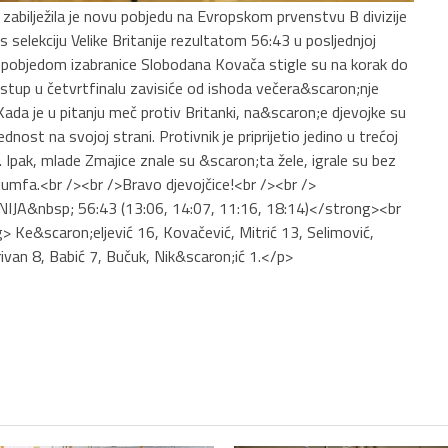
abilježila je novu pobjedu na Evropskom prvenstvu B divizije
 selekciju Velike Britanije rezultatom 56:43 u posljednjoj
pobjedom izabranice Slobodana Kovača stigle su na korak do
stup u četvrtfinalu zavisiće od ishoda večera&scaron;nje
da je u pitanju meč protiv Britanki, na&scaron;e djevojke su
dnost na svojoj strani. Protivnik je priprijetio jedino u trećoj
st. Ipak, mlade Zmajice znale su &scaron;ta žele, igrale su bez
ijumfa.<br /><br />Bravo djevojčice!<br /><br />
A&nbsp; 56:43 (13:06, 14:07, 11:16, 18:14)</strong><br
&scaron;eljević 16, Kovačević, Mitrić 13, Selimović,
rivan 8, Babić 7, Bučuk, Nik&scaron;ić 1.</p>