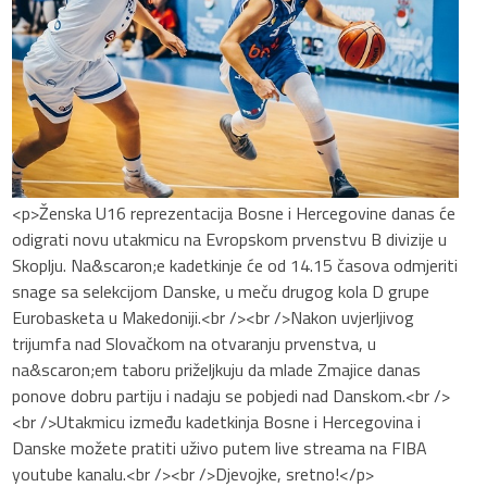
<p>Ženska U16 reprezentacija Bosne i Hercegovine danas će
odigrati novu utakmicu na Evropskom prvenstvu B divizije u
Skoplju. Na&scaron;e kadetkinje će od 14.15 časova odmjeriti
snage sa selekcijom Danske, u meču drugog kola D grupe
Eurobasketa u Makedoniji.<br /><br />Nakon uvjerljivog
trijumfa nad Slovačkom na otvaranju prvenstva, u
na&scaron;em taboru priželjkuju da mlade Zmajice danas
ponove dobru partiju i nadaju se pobjedi nad Danskom.<br />
<br />Utakmicu između kadetkinja Bosne i Hercegovina i
Danske možete pratiti uživo putem live streama na FIBA
youtube kanalu.<br /><br />Djevojke, sretno!</p>