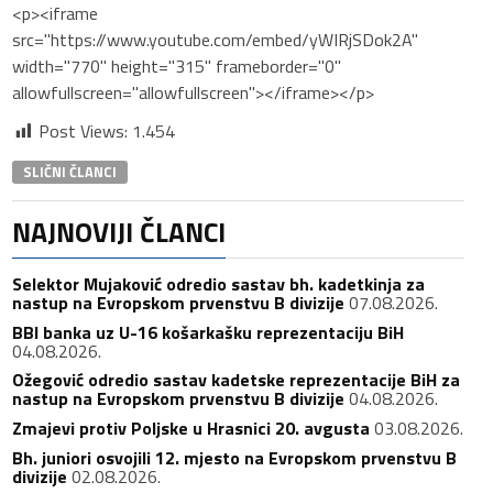
<p><iframe
src="https://www.youtube.com/embed/yWIRjSDok2A"
width="770" height="315" frameborder="0"
allowfullscreen="allowfullscreen"></iframe></p>
Post Views:
1.454
SLIČNI ČLANCI
NAJNOVIJI ČLANCI
Selektor Mujaković odredio sastav bh. kadetkinja za
nastup na Evropskom prvenstvu B divizije
07.08.2026.
BBI banka uz U-16 košarkašku reprezentaciju BiH
04.08.2026.
Ožegović odredio sastav kadetske reprezentacije BiH za
nastup na Evropskom prvenstvu B divizije
04.08.2026.
Zmajevi protiv Poljske u Hrasnici 20. avgusta
03.08.2026.
Bh. juniori osvojili 12. mjesto na Evropskom prvenstvu B
divizije
02.08.2026.