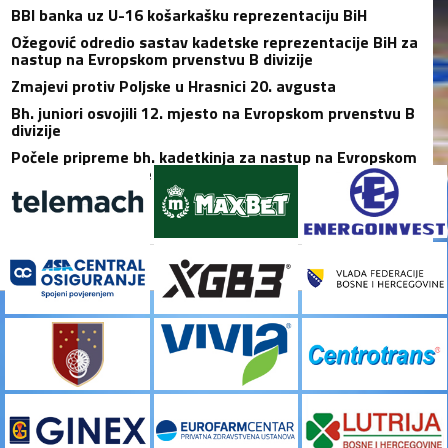
BBI banka uz U-16 košarkašku reprezentaciju BiH
Ožegović odredio sastav kadetske reprezentacije BiH za
nastup na Evropskom prvenstvu B divizije
Zmajevi protiv Poljske u Hrasnici 20. avgusta
Bh. juniori osvojili 12. mjesto na Evropskom prvenstvu B
divizije
Počele pripreme bh. kadetkinja za nastup na Evropskom
prvenstvu B divizije
NAJAVA